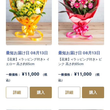
最短お届け日 08月13日
最短お届け日 08月13日
お買い物を続ける
お買い物を続ける
カートへ進む
カートへ進む
【花束】<ラッピング付き> イ
【花束】<ラッピング付き> ピ
エロー 高さ約65cm
ンク 高さ約65cm
¥11,000
¥11,000
一般価格：
（税
一般価格：
（税
込）
込）
詳細
購入
詳細
購入