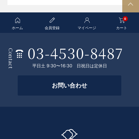
P
A
0
G
E
ホーム
会員登録
マイページ
カート
T
O
03-4530-8487
条
P
Contact
件
平日土 9:30〜16:30 日祝日は定休日
を
絞
お問い合わせ
っ
て
探
す