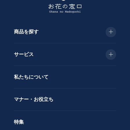
商品を探す
種
類
お急ぎ便
胡
サービス
蝶
種類で選ぶ
蘭
当日配送
私たちについて
供
用途で選ぶ
花
立札サービス
ス
価格で選ぶ
マナー・お役立ち
タ
ラッピングサービス
ン
色で選ぶ
ド
特集
ア