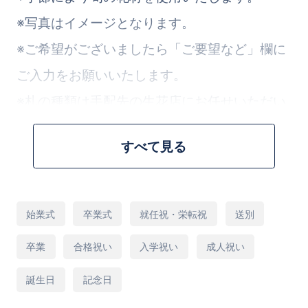
※写真はイメージとなります。
※ご希望がございましたら「ご要望など」欄に
ご入力をお願いいたします。
※札の種類は手配先の生花店にお任せいただい
ております。ご了承ください。
すべて見る
[商品コード]R15P
用
始業式
卒業式
就任祝・栄転祝
送別
途
卒業
合格祝い
入学祝い
成人祝い
誕生日
記念日