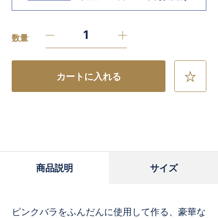
数量
カートに入れる
お
気
に
入
り
に
追
加
商品説明
サイズ
ピンクバラをふんだんに使用して作る、豪華な