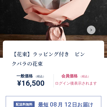
【花束】ラッピング付き ピン
クバラの花束
一般価格
会員価格
（税込）
（税込）
¥16,500
ログイン後表示されます
08
12
最短
月
日
お届け
配送料無料