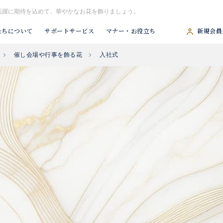
活躍に期待を込めて、華やかなお花を飾りましょう。
たちについて
サポートサービス
マナー・お役立ち
新規会員
催し会場や行事を飾る花
入社式
#胡蝶蘭
#スタンド花
#祝アレンジ
#観葉植物
#供アレンジ