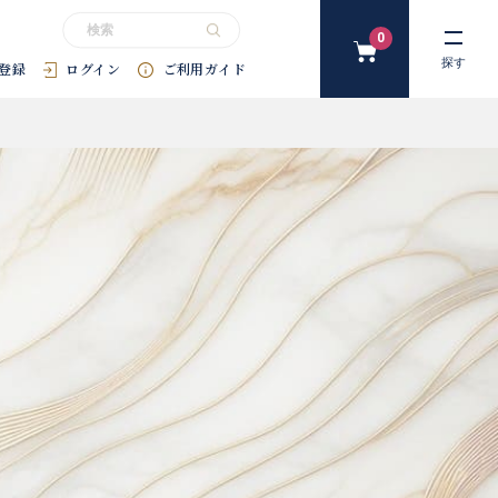
0
カ
探す
登録
ログイン
ご利用ガイド
ー
ト
#花束
#プリザーブドフラワー
#SDGｓ
#アートフラワー
#