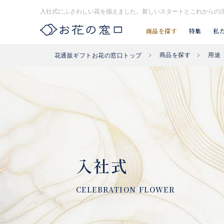
入社式にふさわしい花を揃えました。新しいスタートとこれからの
商品を探す
特集
私
商品を探す
用途
花通販ギフトお花の窓口トップ
お探し#タグはコチラ▶︎
#入社式
#開店祝い花
#開業祝い花
入社式