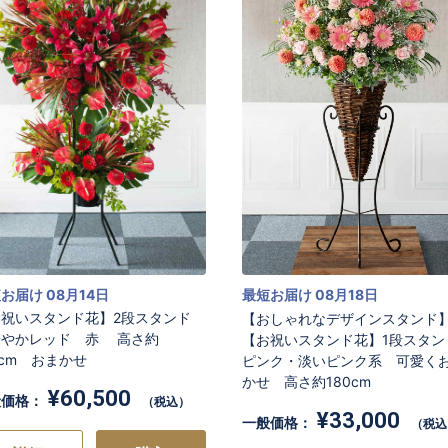
お買い物を続ける
お買い物を続ける
カートへ進む
カートへ進む
お届け 08月14日
最短お届け 08月18日
お祝いスタンド花】2段スタンド
【おしゃれなデザインスタンド
やかレッド 赤 高さ約
【お祝いスタンド花】1段スタ
0cm おまかせ
ピンク・淡いピンク系 可愛く
かせ 高さ約180cm
¥60,500
般価格：
（税込）
¥33,000
一般価格：
（税込