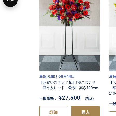
最短お届け 08月14日
最短
【お祝いスタンド花】1段スタンド
【
華やかレッド・紫系 高さ180cm
華
21
¥27,500
一般価格：
（税込）
一
詳細
購入