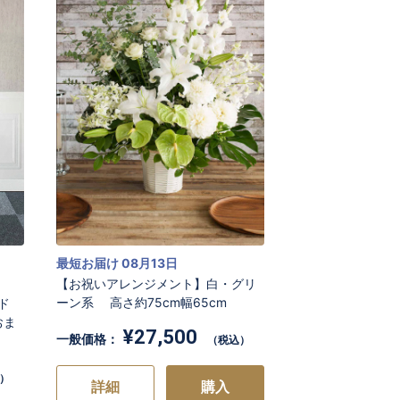
最短お届け 08月13日
【お祝いアレンジメント】白・グリ
】
ーン系 高さ約75cm幅65cm
ンド
おま
¥27,500
一般価格：
（税込）
）
詳細
購入