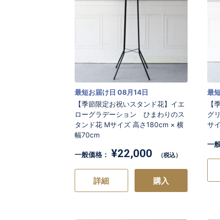
最短お届け日 08月14日
最短
【季節限定お祝いスタンド花】イエ
【
ローグラデーション ひまわりのス
グ
タンド花 Mサイズ 高さ180cm × 横
サイ
幅70cm
一
¥22,000
一般価格：
（税込）
詳細
購入