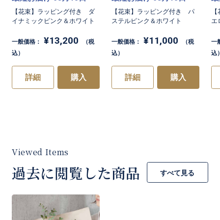
【花束】ラッピング付き ダ
【花束】ラッピング付き パ
【
イナミックピンク＆ホワイト
ステルピンク＆ホワイト
エ
¥13,200
¥11,000
一般価格：
（税
一般価格：
（税
一
込）
込）
込
詳細
購入
詳細
購入
過去に閲覧した商品
すべて見る