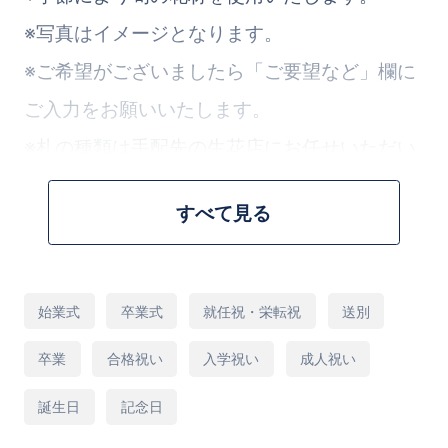
※写真はイメージとなります。
※ご希望がございましたら「ご要望など」欄に
ご入力をお願いいたします。
※札の種類は手配先の生花店にお任せいただい
ております。ご了承ください。
すべて見る
[商品コード]S10PW
用
始業式
卒業式
就任祝・栄転祝
送別
途
卒業
合格祝い
入学祝い
成人祝い
誕生日
記念日