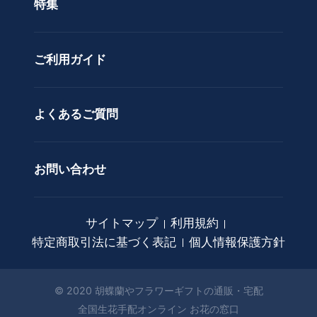
特集
ア
カスタムオーダー
レ
ン
ご利用ガイド
ジ
メ
ン
ト
よくあるご質問
花
束
お問い合わせ
観
葉
植
サイトマップ
利用規約
物
特定商取引法に基づく表記
個人情報保護方針
ア
ー
ト
© 2020 胡蝶蘭やフラワーギフトの通販・宅配
フ
全国生花手配オンライン お花の窓口
ラ