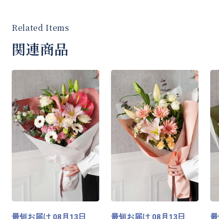
関連商品
最短お届け
月
日
最短お届け
月
日
最
08
13
08
13