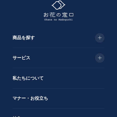
す
商品を探す
種
類
お急ぎ便
胡
サービス
蝶
種類で選ぶ
蘭
当日配送
私たちについて
供
用途で選ぶ
花
立札サービス
ス
価格で選ぶ
マナー・お役立ち
タ
ラッピングサービス
ン
色で選ぶ
ド