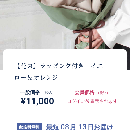
【花束】ラッピング付き イエ
ロー＆オレンジ
一般価格
会員価格
（税込）
（税込）
¥11,000
ログイン後表示されます
08
13
最短
月
日
お届け
配送料無料