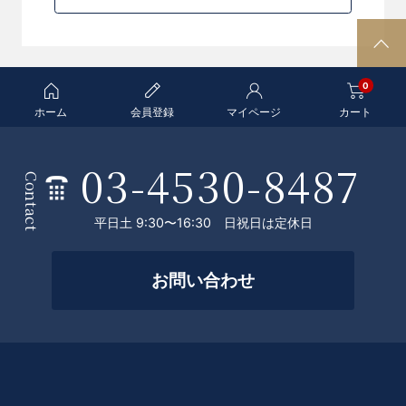
P
A
0
G
E
ホーム
会員登録
マイページ
カート
T
O
03-4530-8487
条
P
Contact
件
平日土 9:30〜16:30 日祝日は定休日
を
絞
お問い合わせ
っ
て
探