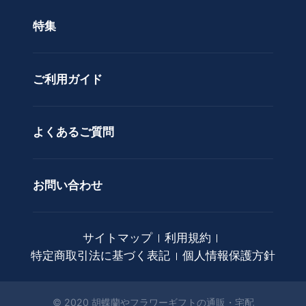
色で選ぶ
ド
特集
ア
カスタムオーダー
レ
ン
ご利用ガイド
ジ
メ
ン
ト
よくあるご質問
花
束
お問い合わせ
観
葉
植
サイトマップ
利用規約
物
特定商取引法に基づく表記
個人情報保護方針
ア
ー
ト
© 2020 胡蝶蘭やフラワーギフトの通販・宅配