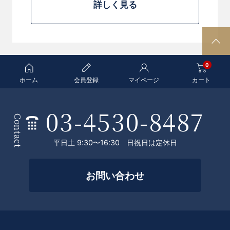
詳しく見る
P
A
0
G
E
ホーム
会員登録
マイページ
カート
T
O
03-4530-8487
条
P
Contact
件
平日土 9:30〜16:30 日祝日は定休日
を
絞
お問い合わせ
っ
て