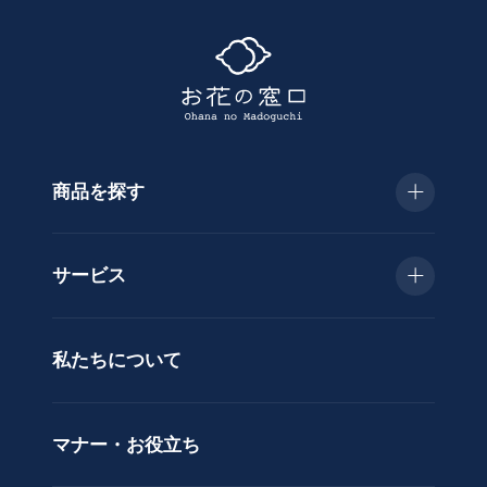
探
す
商品を探す
種
類
お急ぎ便
胡
サービス
蝶
種類で選ぶ
蘭
当日配送
私たちについて
供
用途で選ぶ
花
立札サービス
ス
価格で選ぶ
マナー・お役立ち
タ
ラッピングサービス
ン