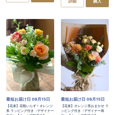
詳細
購入
お買い物を続ける
お買い物を続ける
カートへ進む
カートへ進む
最短お届け日 08月15日
最短お届け日 08月15日
【花束】花瓶いらず！オレンジ
【花束】オレンジ系おまかせ ラ
系 ラッピング付き〈デザイナー
ッピング付き〈デザイナー商