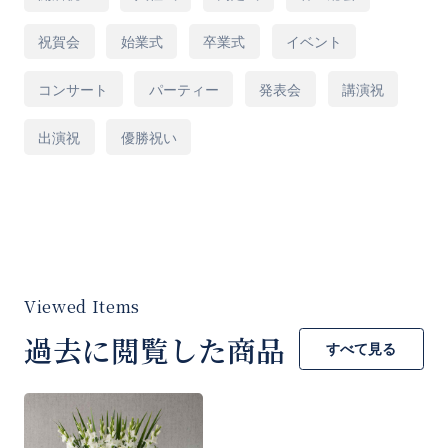
途
祝賀会
始業式
卒業式
イベント
※ご希望がございましたら「ご要望など」欄に
コンサート
パーティー
発表会
講演祝
ご入力をお願いいたします。
出演祝
優勝祝い
[商品コード]S20W
過去に閲覧した商品
すべて見る