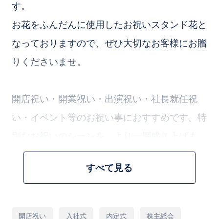
す。
お花をふんだんに使用したお祝いスタンド花と
なっておりますので、ぜひ大切なお客様にお贈
りくださいませ。
開店祝い・開業祝い・出演祝い・社長就任祝
い・イベント等のお祝い事におすすめです。特
別なお祝いのシーンを、より一層盛り上げま
す。
すべて見る
お花のプロが花材１本からこだわって、１つず
つ丁寧にお作りいたします。
用
開店祝い
入社式
内定式
株主総会