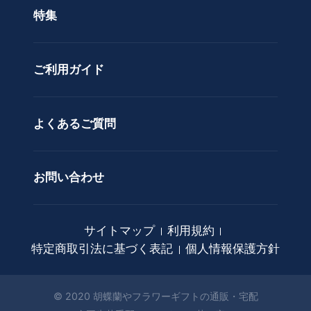
特集
ア
カスタムオーダー
レ
ン
ご利用ガイド
ジ
メ
ン
ト
よくあるご質問
花
束
お問い合わせ
観
葉
植
サイトマップ
利用規約
物
特定商取引法に基づく表記
個人情報保護方針
ア
ー
ト
© 2020 胡蝶蘭やフラワーギフトの通販・宅配
フ