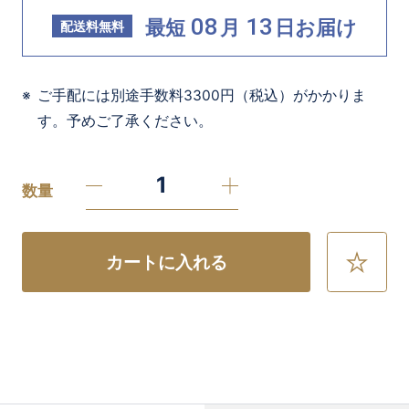
08
13
最短
月
日
お届け
配送料無料
ご手配には別途手数料3300円（税込）がかかりま
す。予めご了承ください。
数量
カートに入れる
お
気
に
入
り
に
追
加