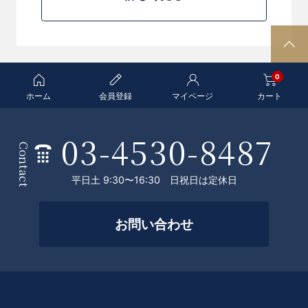
P
A
0
G
E
ホーム
会員登録
マイページ
カート
T
O
03-4530-8487
条
P
Contact
件
平日土 9:30〜16:30 日祝日は定休日
を
絞
お問い合わせ
っ
て