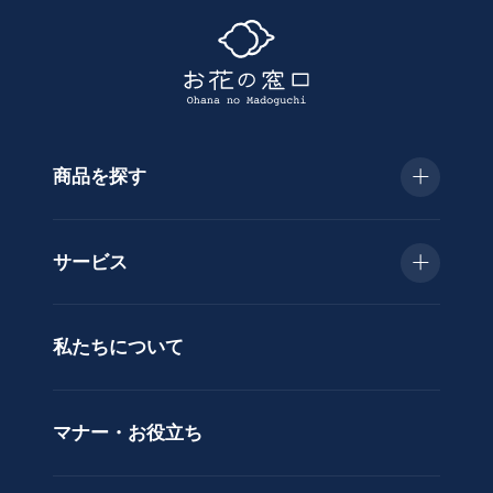
探
す
商品を探す
種
類
お急ぎ便
胡
サービス
蝶
種類で選ぶ
蘭
当日配送
私たちについて
供
用途で選ぶ
花
立札サービス
ス
価格で選ぶ
マナー・お役立ち
タ
ラッピングサービス
ン
色で選ぶ
ド