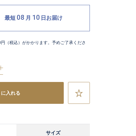
08
10
最短
月
日
お届け
00円（税込）がかかります。予めご了承くださ
お
トに入れる
気
に
入
り
に
サイズ
追