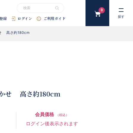
0
カ
探す
登録
ログイン
ご利用ガイド
ー
ト
 高さ約180cm
#花束
#プリザーブドフラワー
#SDGｓ
#アートフラワー
#
かせ 高さ約180cm
会員価格
（税込）
ログイン後表示されます