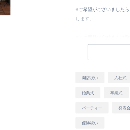
※ご希望がございました
します。
※この商品は自社または
一つ一つが全て手作りの
一致するわけではござい
[商品コード]D15PS
用
開店祝い
入社式
途
始業式
卒業式
パーティー
発表
優勝祝い