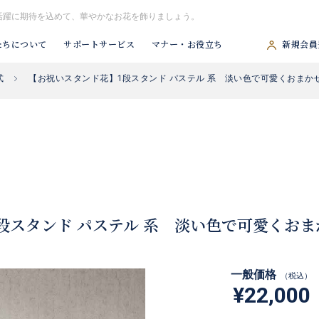
活躍に期待を込めて、華やかなお花を飾りましょう。
たちについて
サポートサービス
マナー・お役立ち
新規会員
式
【お祝いスタンド花】1段スタンド パステル 系 淡い色で可愛くおまかせ
#胡蝶蘭
#スタンド花
#祝アレンジ
#観葉植物
#供アレンジ
段スタンド パステル 系 淡い色で可愛くおま
一般価格
（税込）
¥22,000