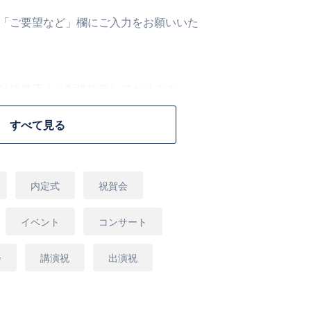
ら「ご要望など」欄にご入力をお願いいた
弊社提携店より配送設置しております。
ため、掲載商品の写真が実際の商品と全て
すべて見る
ません。予めご了承くださいませ。
内定式
祝賀会
イベント
コンサート
会
講演祝
出演祝