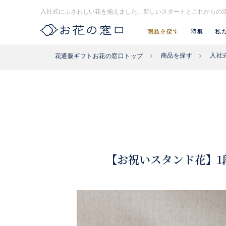
入社式にふさわしい花を揃えました。新しいスタートとこれからの
商品を探す
特集
私
商品を探す
入社
花通販ギフトお花の窓口トップ
お探し#タグはコチラ▶︎
#入社式
#開店祝い花
#開業祝い花
【お祝いスタンド花】1