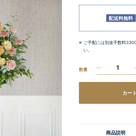
配送料無料
ご手配には別途手数料33
い。
数量
カー
商品説明