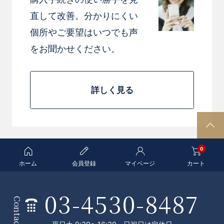
直して改善。分かりにくい
個所やご要望はいつでも声
をお聞かせください。
詳しく見る
P
A
0
G
E
ホーム
会員登録
マイページ
カート
T
O
03-4530-8487
条
P
Contact
件