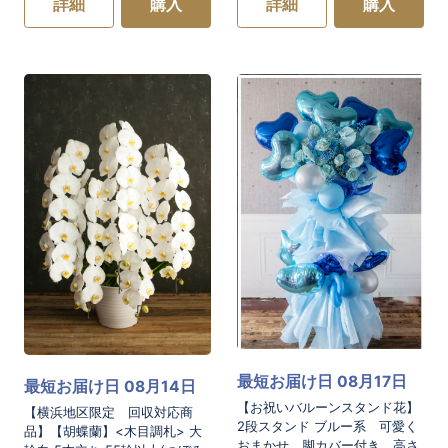
詳細
購入
詳細
購入
最短お届け日 08月17日
最短お届け日 08月14日
【お祝いバルーンスタンド花】
【横浜地区限定 回収対応商
2段スタンド ブルー系 可愛く
品】【胡蝶蘭】<木目調札> 大
おまかせ 脚カバー付き 高さ