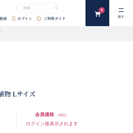
0
カ
探す
登録
ログイン
ご利用ガイド
ー
ト
ズ
#花束
#プリザーブドフラワー
#SDGｓ
#アートフラワー
#
物 Lサイズ
会員価格
（税込）
ログイン後表示されます