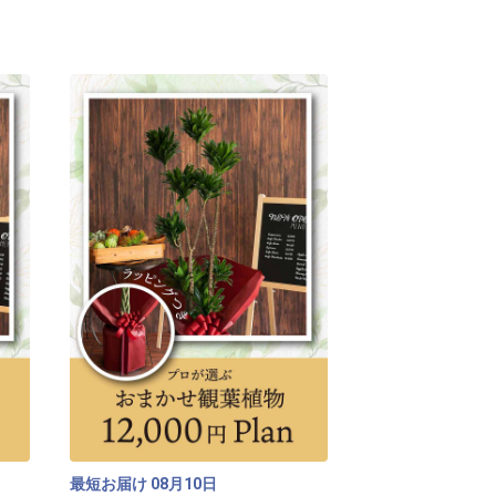
ら「ご要望など」欄にご入力をお願いいた
最短お届け
月
日
08
10