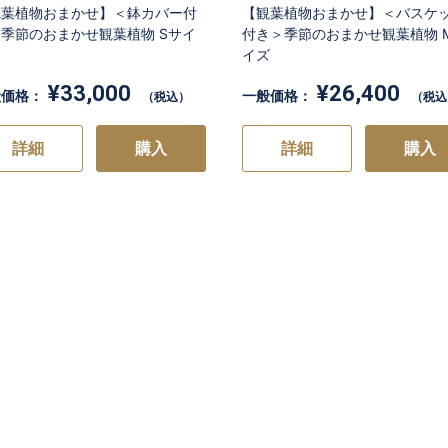
観葉植物おまかせ】＜鉢カバー付
【観葉植物おまかせ】＜バスケ
お買い物を続ける
カートへ進む
季節のおまかせ観葉植物 Sサイ
付き＞季節のおまかせ観葉植物 
イズ
¥33,000
¥26,400
般価格：
一般価格：
（税込）
（税込
詳細
購入
詳細
購入