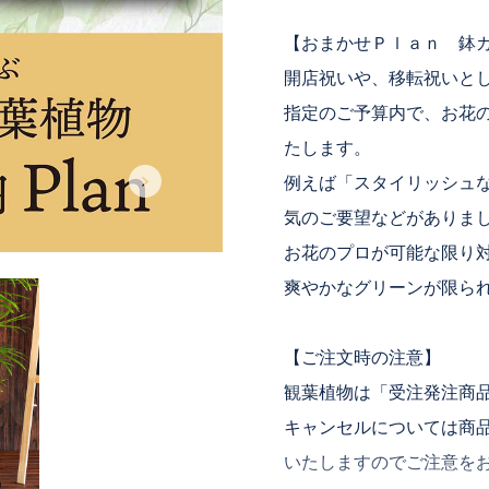
【おまかせＰｌａｎ 鉢
開店祝いや、移転祝いと
指定のご予算内で、お花
たします。
例えば「スタイリッシュ
気のご要望などがありま
お花のプロが可能な限り
爽やかなグリーンが限ら
【ご注文時の注意】
観葉植物は「受注発注商
キャンセルについては商
いたしますのでご注意を