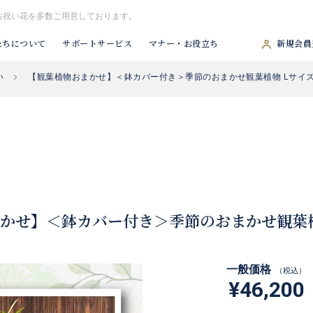
お祝い花を多数ご用意しております。
たちについて
サポートサービス
マナー・お役立ち
新規会員
い
【観葉植物おまかせ】＜鉢カバー付き＞季節のおまかせ観葉植物 Lサイ
#胡蝶蘭
#スタンド花
#祝アレンジ
#観葉植物
#供アレンジ
かせ】＜鉢カバー付き＞季節のおまかせ観葉植
一般価格
（税込）
¥46,200