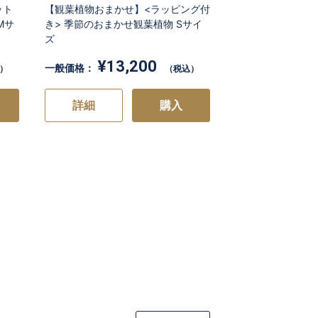
ット
【観葉植物おまかせ】<ラッピング付
Mサ
き> 季節のおまかせ観葉植物 Sサイ
ズ
¥13,200
一般価格：
）
（税込）
詳細
購入