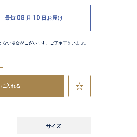
08
10
最短
月
日
お届け
かない場合がございます。ご了承下さいませ。
お
トに入れる
気
に
入
り
に
サイズ
追
加