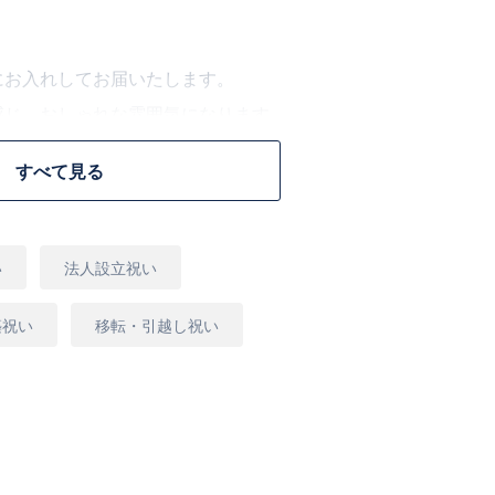
にお入れしてお届いたします。
感じ、おしゃれな雰囲気になります。
お届する花屋にお任せ下さい。
すべて見る
のをお選びさせていただきます。
い
法人設立祝い
らの配達、または観葉植物の専門店より宅
す。
築祝い
移転・引越し祝い
よっては、お届け日のご希望に添えない場