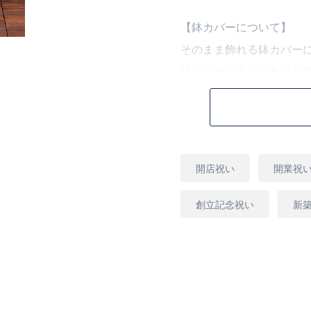
【鉢カバーについて】
そのまま飾れる鉢カバー
鉢カバーにもこだわりを
鉢カバーの色、種類等は
ご用途と植物に合ったも
【お届け日時について】
用
開店祝い
開業祝
途
お届け先の近くの花屋か
配便でのお届けとなりま
創立記念祝い
新
仕入状況、お届け地域に
合がございます。
予めご了承ください。