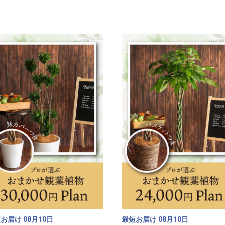
※写真はイメージです。
※ご希望がございました
します。
[商品コード]KS35OM-C
短お届け
月
日
最短お届け
月
日
08
10
08
10