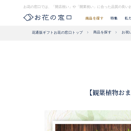
お花の窓口では、「開店祝い」や「開業祝い」に合った品質の良い
商品を探す
特集
私
商品を探す
お祝
花通販ギフトお花の窓口トップ
お探し#タグはコチラ▶︎
#入社式
#開店祝い花
#開業祝い花
【観葉植物おま