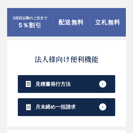
お札の種類や書き方に関しましては配送させて
いただく花屋が最適なものを選定しお届けさせ
2回目以降のご注文で
配送無料
立札無料
ていただきます。
5％割引
【ラッピングについて】
法人様向け便利機能
ご用途に合った色合いでラッピングし、リボン
をおかけいたします。
見積書発行方法
ご希望等がございましたら「ご要望など」欄に
ご入力をお願いいたします。
月末締め一括請求
※写真はイメージとなります。