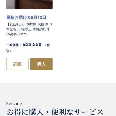
さらに、鉢植えのお花には「根付く」という意
味合いがあり、
「新しい地位（地域）にしっか
最短お届け 08月13日
【就任祝い】胡蝶蘭 大輪 白 3
りと根付いて繁栄する」
という願いも込められ
本立ち 36輪以上 木目調札付
(高さ約80cm)
ています。
¥33,550
お買い物を続ける
カートへ進む
一般価格：
（税
込）
【お札について】
詳細
購入
木または木目調のお札でお届けさせていただき
ます。
通常の紙カードより高級感を出すことができま
す。
お得に購入・便利なサービス