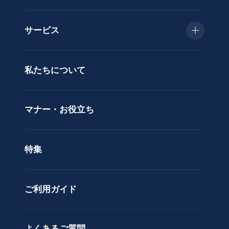
類
お急ぎ便
胡
サービス
蝶
種類で選ぶ
蘭
当日配送
私たちについて
供
用途で選ぶ
花
立札サービス
ス
価格で選ぶ
マナー・お役立ち
タ
ラッピングサービス
ン
色で選ぶ
ド
特集
ア
カスタムオーダー
レ
ン
ご利用ガイド
ジ
メ
ン
ト
よくあるご質問