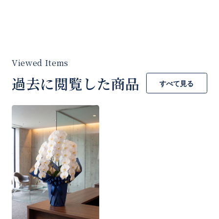
いたしました。
「お花の窓口」は大切なお取引先様へも安心し
て贈っていただけるハイクオリティな胡蝶蘭に
こだわっています。
過去に閲覧した商品
すべて見る
花言葉は「幸福が飛んでくる」
胡蝶蘭は
「幸福が飛んでくる」
という花言葉を
持っています。
蝶が舞うような美しく華やかな花姿から、新し
い役職での輝かしい未来と、さらなる企業の発
展を願うメッセージとして最適です。