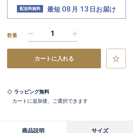
08
13
最短
月
日
お届け
配送料無料
数量
カートに入れる
お
気
に
入
り
に
ラッピング無料
追
カートに追加後、ご選択できます
加
商品説明
サイズ