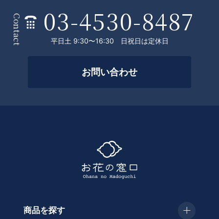
03-4530-8487
条
P
Contact
件
平日土 9:30〜16:30 日祝日は定休日
を
絞
お問い合わせ
っ
て
探
す
商品を探す
種