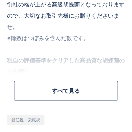
御社の格が上がる高級胡蝶蘭となっております
ので、大切なお取引先様にお贈りくださいま
せ。
※輪数はつぼみを含んだ数です。
独自の評価基準をクリアした高品質な胡蝶蘭の
みお届け
すべて見る
提携する優良農園から出荷される胡蝶蘭の中か
ら、花の大きさ、花びらの並びの美しさ、茎の
太さ、葉のツヤなど、当店独自の厳しい評価基
用
就任祝・栄転祝
途
準をクリアした最高ランクの胡蝶蘭のみを厳選