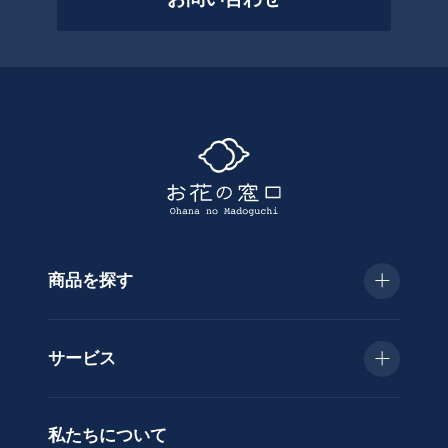
絞
っ
て
探
す
商品を探す
種
類
お急ぎ便
胡
サービス
蝶
種類で選ぶ
蘭
当日配送
私たちについて
供
用途で選ぶ