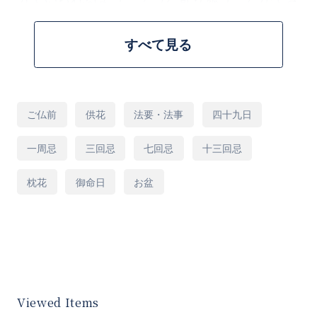
るのがグリーフケアフラワーの魅力です。
すべて見る
■フラワーアレンジメントの特徴
大輪の百合が入った華やかなアレンジメントで
用
ご仏前
供花
法要・法事
四十九日
途
す。
一周忌
三回忌
七回忌
十三回忌
こちらのアレンジメントに使用する、ユリやト
枕花
御命日
お盆
ルコキキョウ・カーネーションは他の切花に比
べ比較的長持ちしやすいお花となりますので長
くお楽しみいただける商品となります。
※画像はイメージとなります。