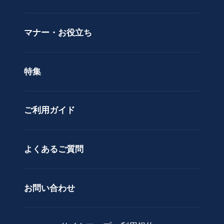
花
立札サービス
ス
価格で選ぶ
マナー・お役立ち
タ
ラッピングサービス
ン
色で選ぶ
ド
特集
ア
カスタムオーダー
レ
ン
ご利用ガイド
ジ
メ
ン
ト
よくあるご質問
花
束
お問い合わせ
観
葉
植