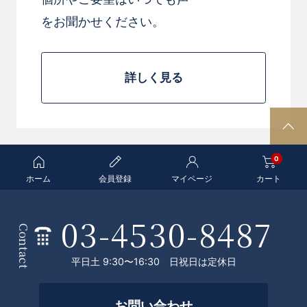
をお聞かせください。
詳しく見る
P
A
0
G
E
ホーム
会員登録
マイページ
カート
T
O
03-4530-8487
条
P
Contact
件
平日土 9:30〜16:30 日祝日は定休日
を
お問い合わせ