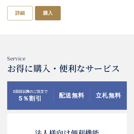
賞用植物として非常に人気があります。
詳細
購入
贈り物や記念日の花としても愛されています。
開店祝・開業祝・出演祝・上場祝等、会社や企
業への御祝の贈り物にもぴったりですし、お供
え用としても最適です。
お得に購入・便利なサービス
長期間飾って頂くことが可能なので期間が1週
間くらいのイベント等にも最適です。
2回目以降のご注文で
配送無料
立札無料
5％割引
胡蝶蘭は「幸福が飛んでくる」という花言葉を
持っています。
他にも３の数字が持つ意味には、「成功、繁
法人様向け便利機能