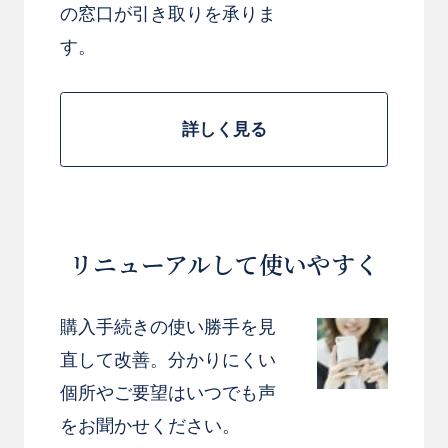
の窓口が引き取りを承りま
す。
お札の種類や書き方に関しましては配送させて
いただく花屋が最適なものを選定しお届けさせ
詳しく見る
ていただきます。
【ラッピングについて】
リニューアルして使いやすく
ご用途に合った色合いでラッピングし、リボン
をおかけいたします。
購入手続きの使い勝手を見
ご希望等がございましたら「ご要望など」欄に
直して改善。分かりにくい
ご入力をお願いいたします。
個所やご要望はいつでも声
※写真はイメージとなります。
をお聞かせください。