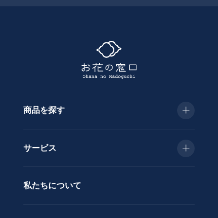
て
探
す
商品を探す
種
類
お急ぎ便
胡
サービス
蝶
種類で選ぶ
蘭
当日配送
私たちについて
供
用途で選ぶ
花
立札サービス
ス