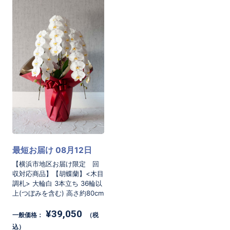
--------------------------------------------
--------------------------------------------
---------
どのようなビジネスシーンにもふさわしい立派
な3本立ちの白胡蝶蘭です。
3本の苗が同じ鉢に植えられるため、花茎や葉
がたくさんあり、豊かなボリューム感がありま
最短お届け 08月12日
お買い物を続ける
カートへ進む
す。
【横浜市地区お届け限定 回
収対応商品】【胡蝶蘭】<木目
そんな佇まいから、お届け先様への気持ちが伝
調札> 大輪白 3本立ち 36輪以
上(つぼみを含む) 高さ約80cm
わる贈り物です。
¥39,050
一般価格：
（税
胡蝶蘭は、日本をはじめとするアジア地域で観
込）