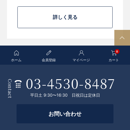
[商品コード]KC30W-M
詳しく見る
P
A
0
G
E
ホーム
会員登録
マイページ
カート
T
O
03-4530-8487
条
P
Contact
件
平日土 9:30〜16:30 日祝日は定休日
を
絞
お問い合わせ
っ