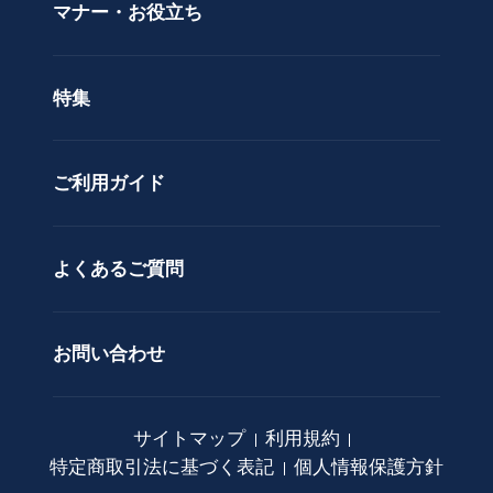
価格で選ぶ
マナー・お役立ち
タ
ラッピングサービス
ン
色で選ぶ
ド
特集
ア
カスタムオーダー
レ
ン
ご利用ガイド
ジ
メ
ン
ト
よくあるご質問
花
束
お問い合わせ
観
葉
植
サイトマップ
利用規約
物
特定商取引法に基づく表記
個人情報保護方針
ア