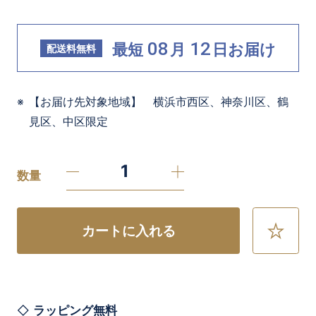
08
12
最短
月
日
お届け
配送料無料
【お届け先対象地域】 横浜市西区、神奈川区、鶴
見区、中区限定
数量
カートに入れる
お
気
に
入
り
に
ラッピング無料