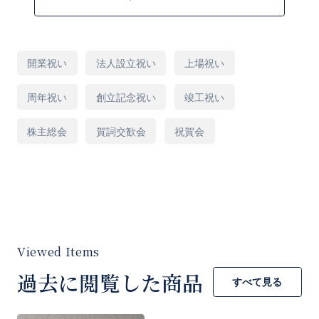
一定期間飾って頂きお客様のタイミングでご連
絡をいただき撤去させて頂きます。
用
開業祝い
法人設立祝い
上場祝い
途
◾️【対象地域】 横浜市西区、神奈川区、鶴見
周年祝い
創立記念祝い
竣工祝い
区、中区限定
株主総会
賀詞交歓会
祝賀会
◾️回収につきましては納品の際にお届け先様へ
ご連絡先をご案内致します。
◾️回収スケジュールに関しましては確認後の確
定となります。
◾️販売した鉢のみの引き取りになります。
過去に閲覧した商品
すべて見る