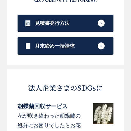
栄、誕生、幸運、完成」などがあり、「３」
は、じつに縁起のいい「大吉数」です。
見積書発行方法
お花のお手入れが比較的簡単なところも、お届
け先様に負担が少なく安心してお贈りできる理
月末締め一括請求
由のひとつです。
是非とも大切な方へお贈りください。
【お札について】
法人企業さまのSDGsに
木または木目調のお札でお届けさせていただき
胡蝶蘭回収サービス
ます。
花が咲き終わった胡蝶蘭の
通常の紙カードより高級感を出すことができま
処分にお困りでしたらお花
す。