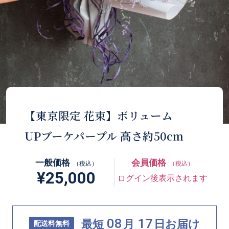
【東京限定 花束】ボリューム
UPブーケパープル 高さ約50cm
一般価格
会員価格
（税込）
（税込）
¥25,000
ログイン後表示されます
08
17
最短
月
日
お届け
配送料無料