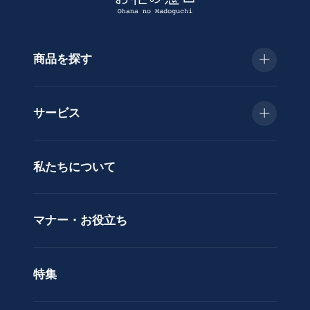
商品を探す
種
類
お急ぎ便
胡
サービス
蝶
種類で選ぶ
蘭
当日配送
私たちについて
供
用途で選ぶ
花
立札サービス
ス
価格で選ぶ
マナー・お役立ち
タ
ラッピングサービス
ン
色で選ぶ
ド
特集
ア
カスタムオーダー
レ