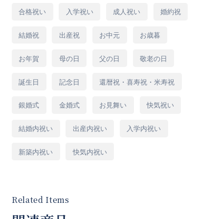
■使用花材
合格祝い
入学祝い
成人祝い
婚約祝
バンダ ブルーファンタジア トルコキキョ
結婚祝
出産祝
お中元
お歳暮
ウ スカビオサ ベロニカ エリンジューム
アスター ナズナ パールアカシア
お年賀
母の日
父の日
敬老の日
※使用している花材の参考となっております、
誕生日
記念日
還暦祝・喜寿祝・米寿祝
季節や仕入れにより変更になる場合があること
銀婚式
金婚式
お見舞い
快気祝い
をご了承ください。
結婚内祝い
出産内祝い
入学内祝い
■Size
新築内祝い
快気内祝い
高さ50cm×幅50cm×奥行き30cm(サイズ変更
不可)