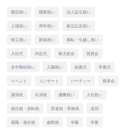
※季節により旬の花材を使用いたします。
用
開店祝い
開業祝い
法人設立祝い
途
※画像はイメージとなります。
上場祝い
周年祝い
創立記念祝い
※季節の花で作成いたしますので写真の花材か
竣工祝い
新築祝い
移転・引越し祝い
らは変更になる場合があることをご了承くださ
い。デザインの雰囲気を損なわずに、丁寧にお
入社式
内定式
株主総会
祝賀会
作りいたします。
永年勤続祝い
入園祝い
始業式
卒業式
※配達エリアは13区（千代田区、中央区、文京
イベント
コンサート
パーティー
発表会
区、新宿区、豊島区、中野区、杉並区、渋谷
講演祝
出演祝
優勝祝い
入社祝い
区、港区、品川区、大田区、目黒区、世田谷
区）限定商品となります。
就任祝・栄転祝
昇進祝・昇格祝
送別
退職・退任祝
叙勲祝
卒園
卒業