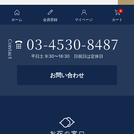
A
0
G
E
ホーム
会員登録
マイページ
カート
T
O
03-4530-8487
条
P
Contact
件
平日土 9:30〜16:30 日祝日は定休日
を
絞
お問い合わせ
っ
て
探
す