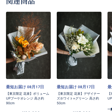
関連商品
◾️お届け時間について
ご指定がある場合は下記時間帯よりご選択して
「ご要望など」欄へご記入をお願い致します。
9:00−12:00
12:00−16:00
16:00-19:00
[商品コード]AB25P
最短お届け
月
日
最短お届け
月
日
最
08
17
08
17
【東京限定 花束】ボリューム
【東京限定 花束】デザイナー
【
UPブーケオレンジ 高さ約
ズホワイト×グリーン 高さ約
U
90cm
50cm
一