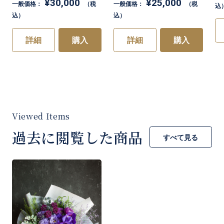
お買い物を続ける
カートへ進む
¥30,000
¥25,000
一般価格：
（税
一般価格：
（税
込
込）
込）
詳細
購入
詳細
購入
過去に閲覧した商品
すべて見る