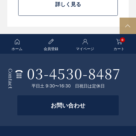
詳しく見る
P
A
0
G
E
ホーム
会員登録
マイページ
カート
T
O
03-4530-8487
条
P
Contact
件
平日土 9:30〜16:30 日祝日は定休日
を
絞
お問い合わせ
っ
て