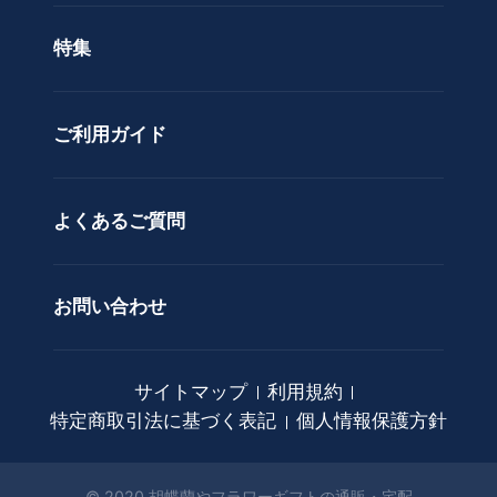
色で選ぶ
ド
特集
ア
カスタムオーダー
レ
ン
ご利用ガイド
ジ
メ
ン
ト
よくあるご質問
花
束
お問い合わせ
観
葉
植
サイトマップ
利用規約
物
特定商取引法に基づく表記
個人情報保護方針
ア
ー
ト
© 2020 胡蝶蘭やフラワーギフトの通販・宅配