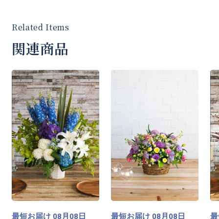
※ご希望がございましたら「ご要望など」欄に
ご入力をお願いいたします。
関連商品
[商品コード]LL15Y
最短お届け
月
日
最短お届け
月
日
最
08
08
08
08