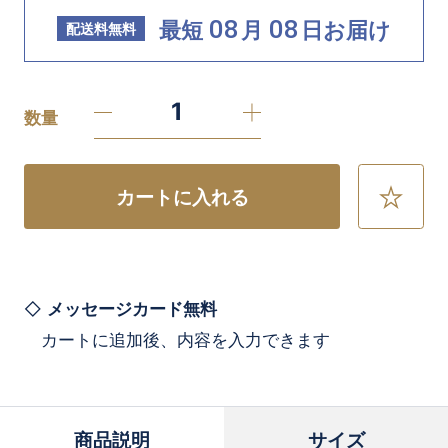
08
08
最短
月
日
お届け
配送料無料
数量
カートに入れる
お
気
に
入
り
に
メッセージカード無料
追
カートに追加後、内容を入力できます
加
商品説明
サイズ