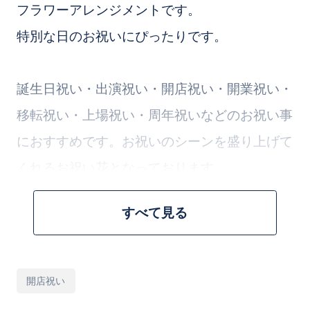
フラワーアレンジメントです。
特別な日のお祝いにぴったりです。
誕生日祝い・出演祝い・開店祝い・開業祝い・
移転祝い・上場祝い・周年祝いなどのお祝い事
におすすめです。お祝いのシーンを盛り上げて
くれるお祝い花となっております。
すべて見る
お花のプロが花材１本からこだわって、１つず
つ丁寧にお作りいたします。
大切な方への贈り物に最適です。
用
開店祝い
途