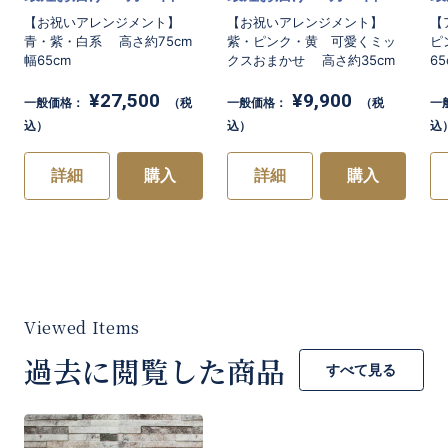
【お祝いアレンジメント】
【お祝いアレンジメント】
【
青・紫・白系 高さ約75cm
紫・ピンク・黄 可愛くミッ
ピ
幅65cm
クスおまかせ 高さ約35cm
65
¥27,500
¥9,900
一般価格：
（税
一般価格：
（税
一
込）
込）
込
詳細
購入
詳細
購入
過去に閲覧した商品
すべて見る