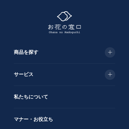
探
す
商品を探す
種
類
お急ぎ便
胡
サービス
蝶
種類で選ぶ
蘭
当日配送
私たちについて
供
用途で選ぶ
花
立札サービス
ス
価格で選ぶ
マナー・お役立ち
タ
ラッピングサービス
ン