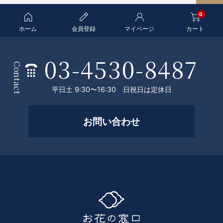
A
0
G
E
ホーム
会員登録
マイページ
カート
T
O
03-4530-8487
条
P
Contact
件
平日土 9:30〜16:30 日祝日は定休日
を
絞
お問い合わせ
っ
て
探
す