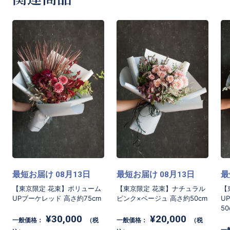
◾️お届け時間について
ご指定がある場合は下記時間帯よりご選択して
「ご要望など」欄へご記入をお願い致します。
9:00−12:00
12:00−16:00
16:00-19:00
[商品コード]AB25W
最短お届け
月
日
最短お届け
月
日
最
08
13
08
13
【東京限定 花束】ボリューム
【東京限定 花束】ナチュラル
【
UPブーケレッド 高さ約75cm
ピンク×ベージュ 高さ約50cm
U
50
¥30,000
¥20,000
一般価格：
（税
一般価格：
（税
お買い物を続ける
カートへ進む
一