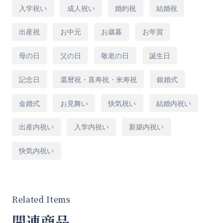
入学祝い
成人祝い
婚約祝
結婚祝
■使用花材
出産祝
お中元
お歳暮
お年賀
カラー バラ グニユーカリ スモークグラ
母の日
父の日
敬老の日
誕生日
ス リューカデンドロン シンフォリカルポ
ス グレブレア アイバンホー リモニウム
記念日
還暦祝・喜寿祝・米寿祝
銀婚式
※使用している花材の参考となっております、
金婚式
お見舞い
快気祝い
結婚内祝い
季節や仕入れにより変更になる場合があること
出産内祝い
入学内祝い
新築内祝い
をご了承ください。
快気内祝い
■Size
高さ50cm×幅55cm×奥行き35cm(サイズ変更
不可)
関連商品