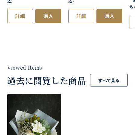
込）
込）
込
詳細
購入
詳細
購入
過去に閲覧した商品
すべて見る