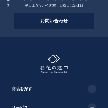
件
平日土 9:30〜16:30 日祝日は定休日
を
絞
お問い合わせ
っ
て
探
す
商品を探す
種
類
お急ぎ便
胡
サービス