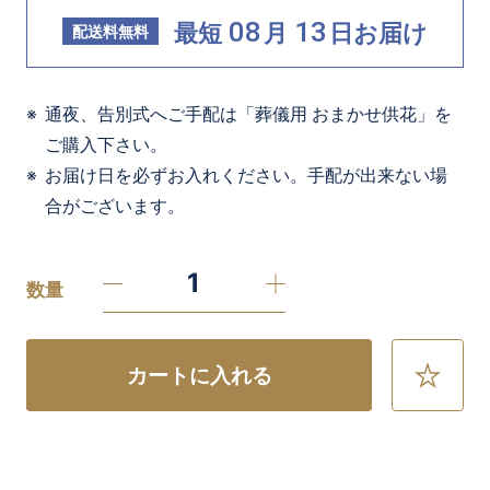
08
13
最短
月
日
お届け
配送料無料
通夜、告別式へご手配は「葬儀用 おまかせ供花」を
ご購入下さい。
お届け日を必ずお入れください。手配が出来ない場
合がございます。
数量
カートに入れる
お
気
に
入
り
に