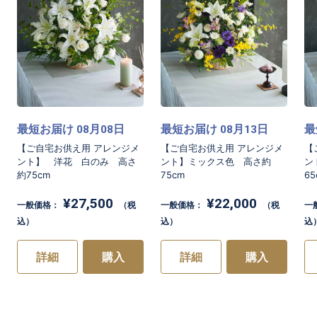
い。地域の風習に合わせたものをご用意させて
いただきます。
※写真はイメージとなります。
最短お届け
月
日
最短お届け
月
日
最
08
08
08
13
[商品コード]WP15
【ご自宅お供え用 アレンジメ
【ご自宅お供え用 アレンジメ
【
ント】 洋花 白のみ 高さ
ント】ミックス色 高さ約
ン
約75cm
75cm
65
¥27,500
¥22,000
一般価格：
（税
一般価格：
（税
一
込）
込）
込
詳細
購入
詳細
購入