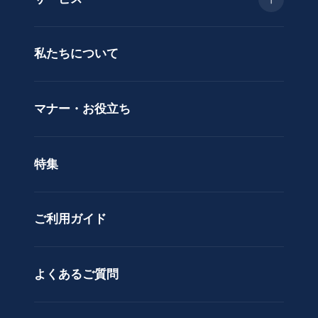
蝶
種類で選ぶ
蘭
当日配送
私たちについて
供
用途で選ぶ
花
立札サービス
ス
価格で選ぶ
マナー・お役立ち
タ
ラッピングサービス
ン
色で選ぶ
ド
特集
ア
カスタムオーダー
レ
ン
ご利用ガイド
ジ
メ
ン
ト
よくあるご質問
花
束