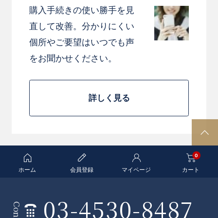
購入手続きの使い勝手を見
直して改善。分かりにくい
個所やご要望はいつでも声
をお聞かせください。
詳しく見る
P
A
0
G
E
ホーム
会員登録
マイページ
カート
T
O
03-4530-8487
条
P
Contact