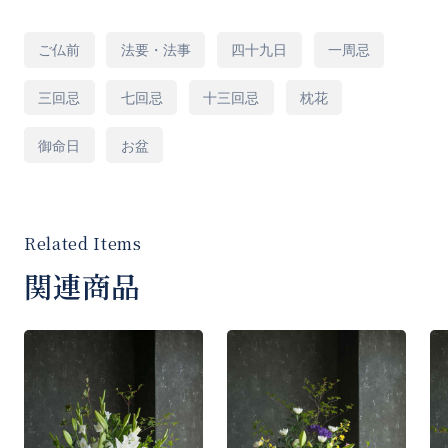
是非とも大切な方へお贈りください。
用
ご仏前
法要・法事
四十九日
一周忌
途
※季節の花材を使用して作成させていただきま
三回忌
七回忌
十三回忌
枕花
す。
御命日
お盆
◆通夜、告別式へご手配は「葬儀用 おまかせ
供花」をご購入下さい。
関連商品
◆札やカードのの種類やレイアウト、大きさは
商品とバランスが合うもので生花店にお任せ頂
きます。
器の形状等は手配先の生花店にお任せくださ