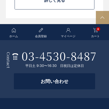
詳しく見る
P
A
0
G
E
ホーム
会員登録
マイページ
カート
T
O
03-4530-8487
条
P
Contact
件
平日土 9:30〜16:30 日祝日は定休日
を
絞
お問い合わせ
っ
て