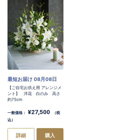
[商品コード]WW20
最短お届け 08月08日
お買い物を続ける
カートへ進む
【ご自宅お供え用 アレンジメ
ント】 洋花 白のみ 高さ
約75cm
¥27,500
一般価格：
（税
込）
詳細
購入