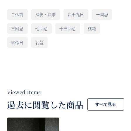
※季節の花材を使用して作成させていただきま
用
ご仏前
法要・法事
四十九日
一周忌
途
す。
三回忌
七回忌
十三回忌
枕花
御命日
お盆
◆札やカードのの種類やレイアウト、大きさは
商品とバランスが合うもので生花店にお任せ頂
きます。
器の形状等は手配先の生花店にお任せくださ
い。地域の風習に合わせたものをご用意させて
いただきます。
過去に閲覧した商品
すべて見る
※写真はイメージとなります。