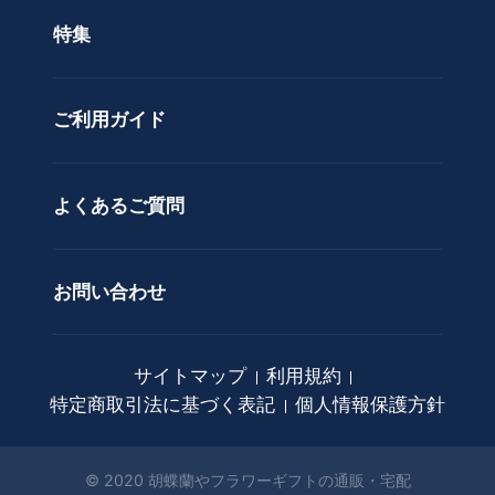
色で選ぶ
ド
特集
ア
カスタムオーダー
レ
ン
ご利用ガイド
ジ
メ
ン
ト
よくあるご質問
花
束
お問い合わせ
観
葉
植
サイトマップ
利用規約
物
特定商取引法に基づく表記
個人情報保護方針
ア
ー
ト
© 2020 胡蝶蘭やフラワーギフトの通販・宅配
フ