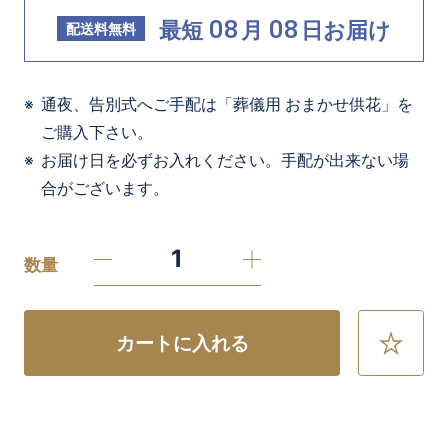
08
08
最短
月
日
お届け
配送料無料
通夜、告別式へご手配は「葬儀用 おまかせ供花」を
ご購入下さい。
お届け日を必ずお入れください。手配が出来ない場
合がございます。
数量
カートに入れる
お
気
に
入
り
に