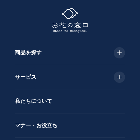
探
す
商品を探す
種
類
お急ぎ便
胡
サービス
蝶
種類で選ぶ
蘭
当日配送
私たちについて
供
用途で選ぶ
花
立札サービス
ス
価格で選ぶ
マナー・お役立ち
タ
ラッピングサービス
ン