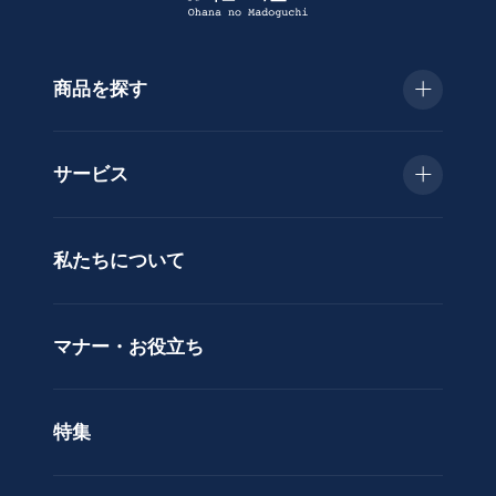
商品を探す
種
類
お急ぎ便
胡
サービス
蝶
種類で選ぶ
蘭
当日配送
私たちについて
供
用途で選ぶ
花
立札サービス
ス
価格で選ぶ
マナー・お役立ち
タ
ラッピングサービス
ン
色で選ぶ
ド
特集
ア
カスタムオーダー
レ
ン