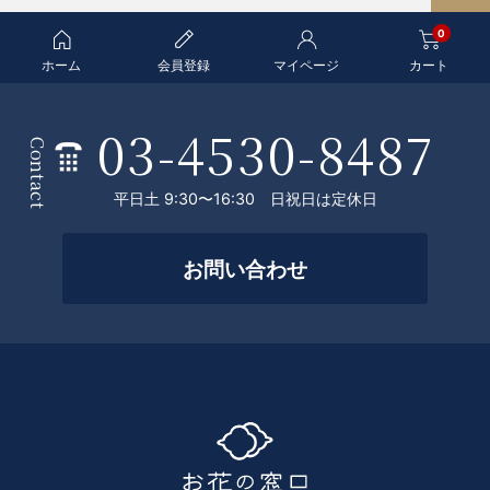
A
0
G
E
ホーム
会員登録
マイページ
カート
T
O
03-4530-8487
条
P
Contact
件
平日土 9:30〜16:30 日祝日は定休日
を
絞
お問い合わせ
っ
て
探
す