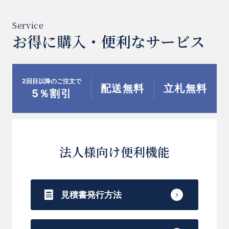
お得に購入・便利なサービス
2回目以降のご注文で
配送無料
立札無料
5％割引
法人様向け便利機能
見積書発行方法
お買い物を続ける
お買い物を続ける
カートへ進む
カートへ進む