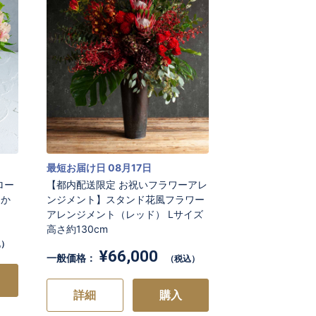
最短お届け日 08月17日
ロー
【都内配送限定 お祝いフラワーアレ
まか
ンジメント】スタンド花風フラワー
アレンジメント（レッド） Lサイズ
高さ約130cm
込）
¥66,000
一般価格：
（税込）
詳細
購入