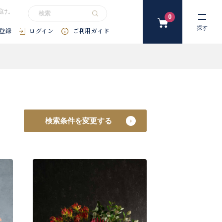
届け。
0
カ
探す
登録
ログイン
ご利用ガイド
ー
ト
#花束
#プリザーブドフラワー
#SDGｓ
#アートフラワー
#
検索条件を変更する