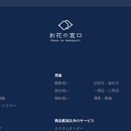
用途
開業祝い
記念日・誕生日
就任祝い
一周忌・三周忌
植物
移転祝い
通夜・葬儀
トフラワー
商品配送以外のサービス
プ
カスタムオーダー