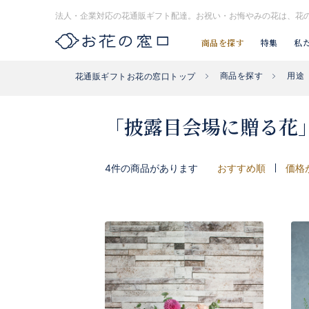
法人・企業対応の花通販ギフト配達。お祝い・お悔やみの花は、花
商品を探す
特集
私
商品を探す
用途
花通販ギフトお花の窓口トップ
お探し#タグはコチラ▶︎
#入社式
#開店祝い花
#開業祝い花
「披露目会場に贈る花
4件の商品があります
おすすめ順
価格