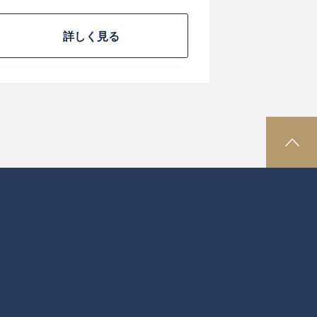
詳しく見る
P
A
G
E
T
O
P