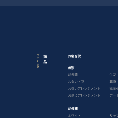
っ
て
探
す
お急ぎ便（お祝い・お供え）はコチラ
商
お急ぎ便
品
種
種類
類
胡蝶蘭
供花
スタンド花
花束
胡
お祝いアレンジメント
観葉
蝶
蘭
お供えアレンジメント
アー
供
胡蝶蘭
花
ホワイト
リッ