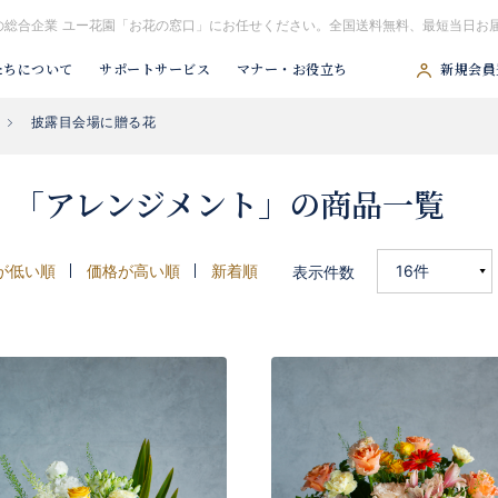
の総合企業 ユー花園「お花の窓口」にお任せください。全国送料無料、最短当日お
たちについて
サポートサービス
マナー・お役立ち
新規会員
披露目会場に贈る花
#胡蝶蘭
#スタンド花
#祝アレンジ
#観葉植物
#供アレンジ
」「アレンジメント」の商品一覧
が低い順
価格が高い順
新着順
表示件数