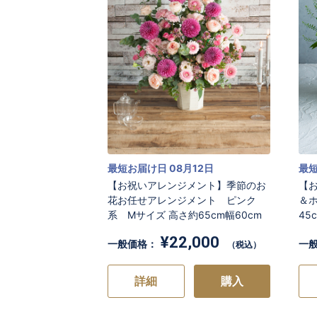
最短お届け日 08月12日
最短
【お祝いアレンジメント】季節のお
【
花お任せアレンジメント ピンク
＆
系 Mサイズ 高さ約65cm幅60cm
45
¥22,000
一般価格：
一
（税込）
詳細
購入