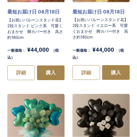
最短お届け日 08月18日
最短お届け日 08月18日
【お祝いバルーンスタンド花】
【お祝いバルーンスタンド花】
2段スタンド イエロー系 可愛
2段スタンド ピンク系 可愛く
くおまかせ 脚カバー付き 高
おまかせ 脚カバー付き 高さ
さ約180cm
約180cm
¥44,000
¥44,000
一般価格：
（税
一般価格：
（税
込）
込）
詳細
購入
詳細
購入