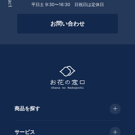
件
平日土 9:30〜16:30 日祝日は定休日
を
絞
お問い合わせ
っ
て
探
す
商品を探す
種
類
お急ぎ便
胡
サービス