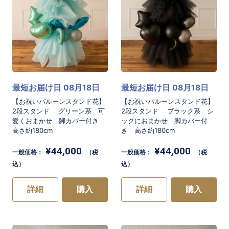
最短お届け日 08月18日
最短お届け日 08月18日
【お祝いバルーンスタンド花】
【お祝いバルーンスタンド花】
2段スタンド グリーン系 可
2段スタンド ブラック系 シ
愛くおまかせ 脚カバー付き
ックにおまかせ 脚カバー付
高さ約180cm
き 高さ約180cm
¥44,000
¥44,000
一般価格：
（税
一般価格：
（税
込）
込）
詳細
購入
詳細
購入