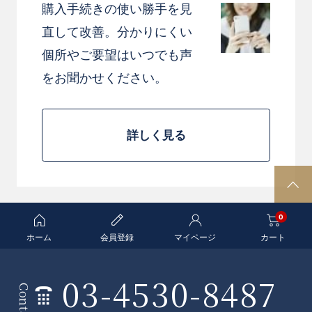
購入手続きの使い勝手を見
直して改善。分かりにくい
個所やご要望はいつでも声
をお聞かせください。
詳しく見る
P
A
0
G
E
ホーム
会員登録
マイページ
カート
T
O
03-4530-8487
条
P
Contact