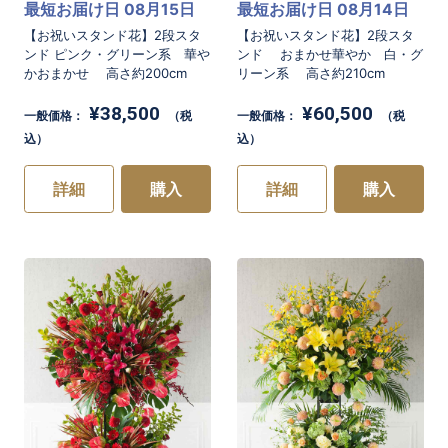
最短お届け日 08月15日
最短お届け日 08月14日
【お祝いスタンド花】2段スタ
【お祝いスタンド花】2段スタ
ンド ピンク・グリーン系 華や
ンド おまかせ華やか 白・グ
かおまかせ 高さ約200cm
リーン系 高さ約210cm
¥38,500
¥60,500
一般価格：
（税
一般価格：
（税
込）
込）
詳細
購入
詳細
購入
お買い物を続ける
お買い物を続ける
カートへ進む
カートへ進む