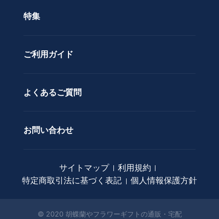
色で選ぶ
ド
特集
ア
カスタムオーダー
レ
ン
ご利用ガイド
ジ
メ
ン
ト
よくあるご質問
花
束
お問い合わせ
観
葉
植
サイトマップ
利用規約
物
特定商取引法に基づく表記
個人情報保護方針
ア
ー
ト
© 2020 胡蝶蘭やフラワーギフトの通販・宅配
フ