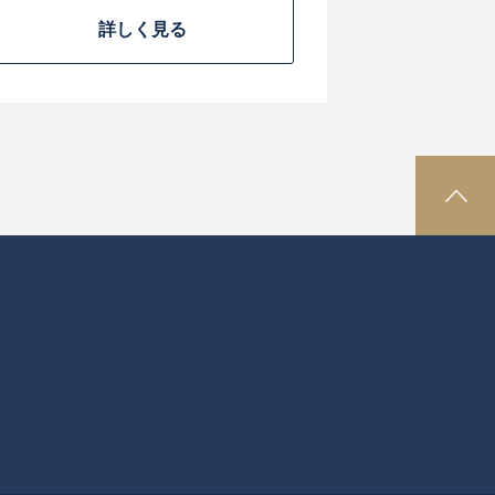
詳しく見る
P
A
G
E
T
O
P