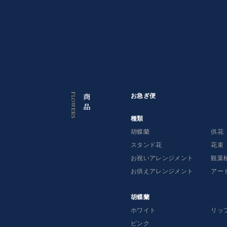
っ
て
探
す
お急ぎ便（お祝い・お供え）はコチラ
商
お急ぎ便
品
種
種類
類
胡蝶蘭
供花
スタンド花
花束
胡
お祝いアレンジメント
観葉
蝶
蘭
お供えアレンジメント
アー
供
胡蝶蘭
花
ホワイト
リッ
ピンク