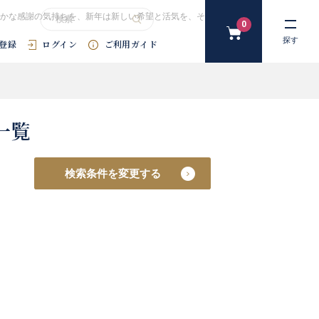
かな感謝の気持ちを、新年は新しい希望と活気を、それぞれのアレンジメントで表
0
カ
探す
登録
ログイン
ご利用ガイド
ー
ト
#花束
#プリザーブドフラワー
#SDGｓ
#アートフラワー
#
一覧
検索条件を変更する