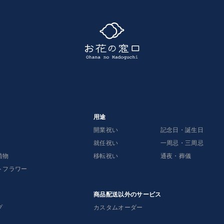
用途
開業祝い
記念日・誕生日
就任祝い
一周忌・三周忌
植物
移転祝い
通夜・葬儀
トフラワー
商品配送以外のサービス
プ
カスタムオーダー