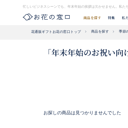
忙しいビジネスシーンでも、年末年始の挨拶は欠かせません。私た
商品を探す
特集
私
商品を探す
季節
花通販ギフトお花の窓口トップ
お探し#タグはコチラ▶︎
#入社式
#開店祝い花
#開業祝い花
「年末年始のお祝い向け
お探しの商品は見つかりませんでした