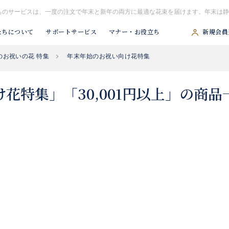
ちのサービスは、一度の注文で年末と新年の両方に最適な花束を届けます。年末は静
たちについて
サポートサービス
マナー・お役立ち
新規会員
のお祝いの花 特集
年末年始のお祝い向け花特集
#胡蝶蘭
#スタンド花
#祝アレンジ
#観葉植物
#供アレンジ
花特集」「30,001円以上」の商品