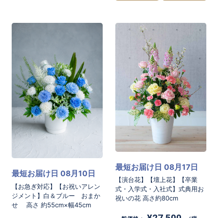
最短お届け日 08月17日
最短お届け日 08月10日
【演台花】【壇上花】【卒業
【お急ぎ対応】【お祝いアレン
式・入学式・入社式】式典用お
ジメント】白＆ブルー おまか
祝いの花 高さ約80cm
せ 高さ 約55cm×幅45cm
¥27,500