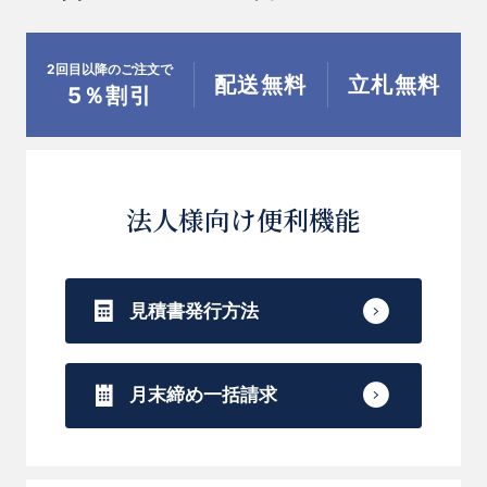
2回目以降のご注文で
配送無料
立札無料
5％割引
お買い物を続ける
お買い物を続ける
カートへ進む
カートへ進む
法人様向け便利機能
見積書発行方法
月末締め一括請求