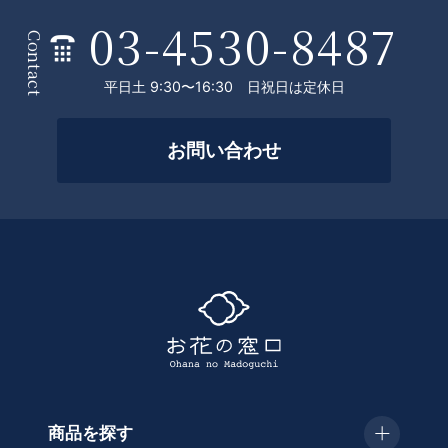
O
03-4530-8487
条
P
Contact
件
平日土 9:30〜16:30 日祝日は定休日
を
絞
お問い合わせ
っ
て
探
す
商品を探す
種