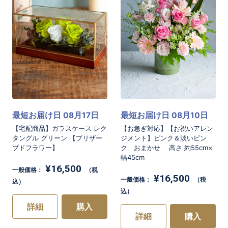
最短お届け日 08月17日
最短お届け日 08月10日
【宅配商品】ガラスケース レク
【お急ぎ対応】【お祝いアレン
タングル グリーン 【プリザー
ジメント】ピンク＆淡いピン
ブドフラワー】
ク おまかせ 高さ 約55cm×
幅45cm
¥16,500
一般価格：
（税
¥16,500
一般価格：
（税
込）
込）
詳細
購入
詳細
購入