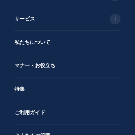
類
お急ぎ便
胡
サービス
蝶
種類で選ぶ
蘭
当日配送
私たちについて
供
用途で選ぶ
花
立札サービス
ス
価格で選ぶ
マナー・お役立ち
タ
ラッピングサービス
ン
色で選ぶ
ド
特集
ア
カスタムオーダー
レ
ン
ご利用ガイド
ジ
メ
ン
ト