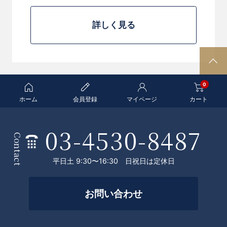
詳しく見る
P
A
0
G
E
ホーム
会員登録
マイページ
カート
T
O
03-4530-8487
条
P
Contact
件
平日土 9:30〜16:30 日祝日は定休日
を
絞
お問い合わせ
っ