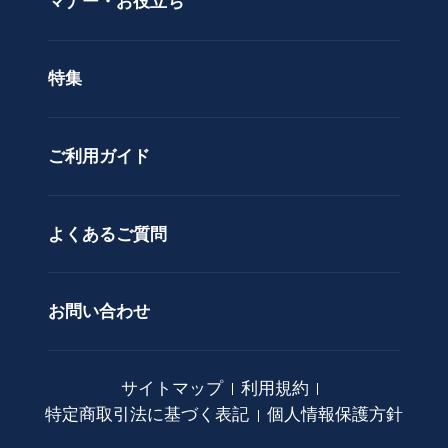
マナー・お役立ち
タ
ラッピングサービス
ン
色で選ぶ
ド
特集
ア
カスタムオーダー
レ
ン
ご利用ガイド
ジ
メ
ン
ト
よくあるご質問
花
束
お問い合わせ
観
葉
植
サイトマップ
利用規約
物
特定商取引法に基づく表記
個人情報保護方針
ア