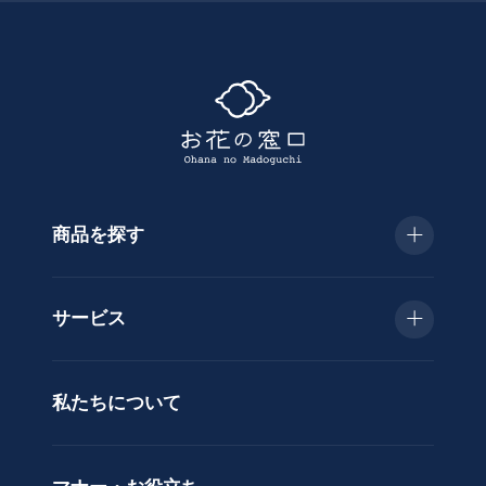
て
探
す
商品を探す
種
類
お急ぎ便
胡
サービス
蝶
種類で選ぶ
蘭
当日配送
私たちについて
供
用途で選ぶ
花
立札サービス
ス
価格で選ぶ