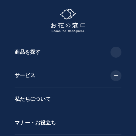
探
す
商品を探す
種
類
お急ぎ便
胡
サービス
蝶
種類で選ぶ
蘭
当日配送
私たちについて
供
用途で選ぶ
花
立札サービス
ス
価格で選ぶ
マナー・お役立ち
タ
ラッピングサービス
ン