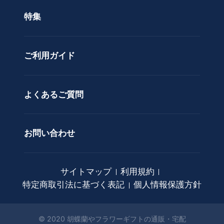
色で選ぶ
ド
特集
ア
カスタムオーダー
レ
ン
ご利用ガイド
ジ
メ
ン
ト
よくあるご質問
花
束
お問い合わせ
観
葉
植
サイトマップ
利用規約
物
特定商取引法に基づく表記
個人情報保護方針
ア
ー
ト
© 2020 胡蝶蘭やフラワーギフトの通販・宅配
フ