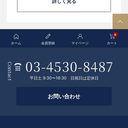
詳しく見る
P
A
0
G
E
ホーム
会員登録
マイページ
カート
T
O
03-4530-8487
条
P
Contact
件
平日土 9:30〜16:30 日祝日は定休日
を
絞
お問い合わせ
っ
て