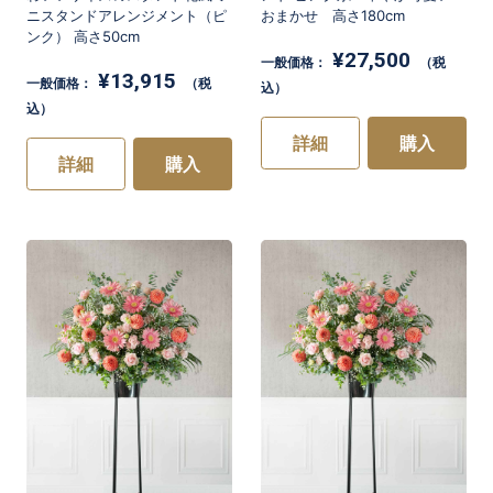
ニスタンドアレンジメント（ピ
おまかせ 高さ180cm
ンク） 高さ50cm
¥27,500
一般価格：
（税
¥13,915
一般価格：
（税
込）
込）
詳細
購入
詳細
購入
お買い物を続ける
お買い物を続ける
カートへ進む
カートへ進む