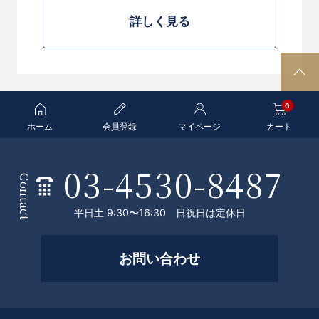
詳しく見る
P
A
0
G
E
ホーム
会員登録
マイページ
カート
T
O
03-4530-8487
条
P
Contact
件
平日土 9:30〜16:30 日祝日は定休日
を
絞
お問い合わせ
っ