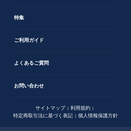
ン
色で選ぶ
ド
特集
ア
カスタムオーダー
レ
ン
ご利用ガイド
ジ
メ
ン
ト
よくあるご質問
花
束
お問い合わせ
観
葉
植
サイトマップ
利用規約
物
特定商取引法に基づく表記
個人情報保護方針
ア
ー