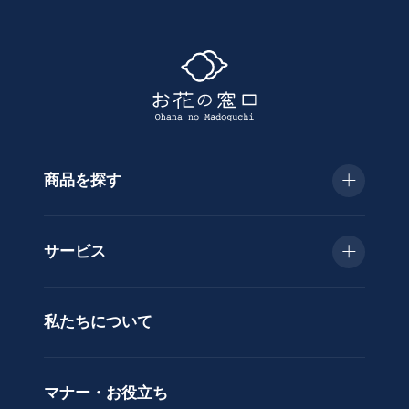
て
探
す
商品を探す
種
類
お急ぎ便
胡
サービス
蝶
種類で選ぶ
蘭
当日配送
私たちについて
供
用途で選ぶ
花
立札サービス
ス
価格で選ぶ
マナー・お役立ち
タ
ラッピングサービス