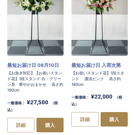
最短お届け日 08月10日
最短お届け日 入荷次第
【お急ぎ対応】【お祝いスタン
【お祝いスタンド花】1段スタ
ド花】1段スタンド 白・グリー
ンド 濃淡ピンク 高さ約
ン系 華やかおまかせ 高さ約
180cm
190cm
¥22,000
一般価格：
（税
¥27,500
一般価格：
（税
込）
込）
詳細
購入
詳細
購入