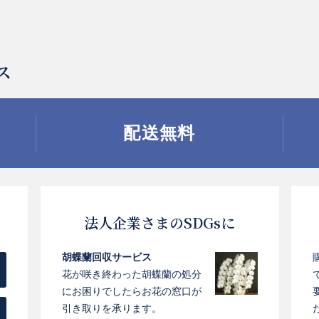
ス
配送無料
お買い物を続ける
お買い物を続ける
カートへ進む
カートへ進む
法人企業さまのSDGsに
胡蝶蘭回収サービス
花が咲き終わった胡蝶蘭の処分
にお困りでしたらお花の窓口が
引き取りを承ります。