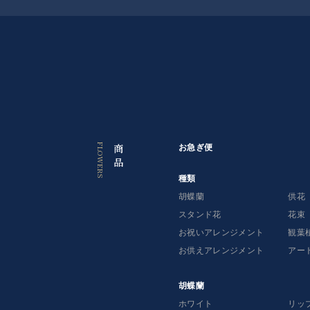
っ
て
探
す
お急ぎ便（お祝い・お供え）はコチラ
商
お急ぎ便
品
種
種類
類
胡蝶蘭
供花
スタンド花
花束
胡
お祝いアレンジメント
観葉
蝶
蘭
お供えアレンジメント
アー
供
胡蝶蘭
花
ホワイト
リッ