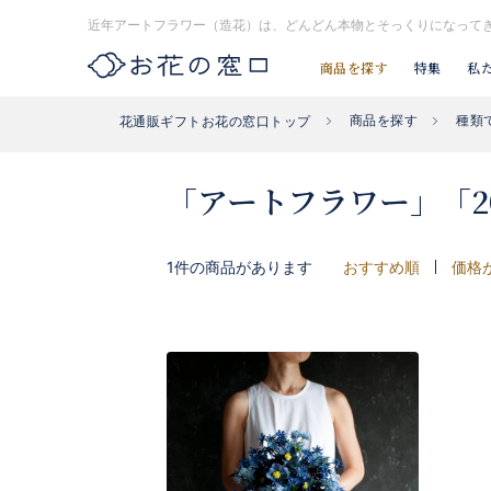
近年アートフラワー（造花）は、どんどん本物とそっくりになって
商品を探す
特集
私
商品を探す
種類
花通販ギフトお花の窓口トップ
お探し#タグはコチラ▶︎
#入社式
#開店祝い花
#開業祝い花
「アートフラワー」「20,
1件の商品があります
おすすめ順
価格