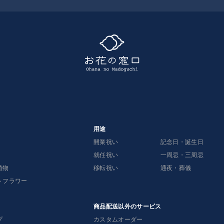
用途
開業祝い
記念日・誕生日
就任祝い
一周忌・三周忌
植物
移転祝い
通夜・葬儀
トフラワー
商品配送以外のサービス
プ
カスタムオーダー