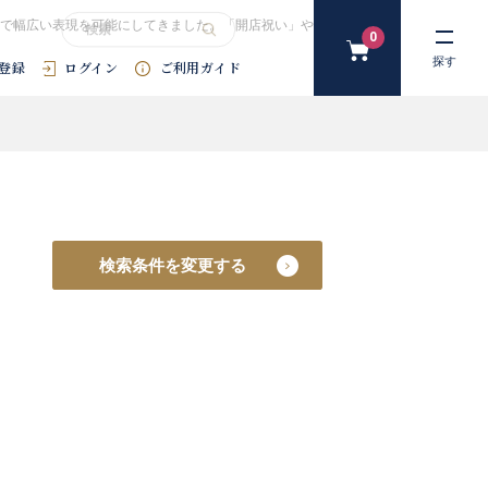
で幅広い表現を可能にしてきました。「開店祝い」や「開院祝い」などにおすすめ
0
カ
探す
登録
ログイン
ご利用ガイド
ー
ト
#花束
#プリザーブドフラワー
#SDGｓ
#アートフラワー
#
検索条件を変更する