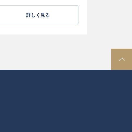
詳しく見る
P
A
G
E
T
O
P