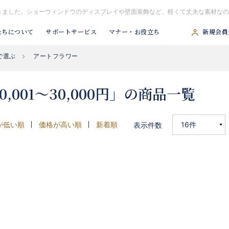
きました。ショーウィンドウのディスプレイや壁面装飾など、軽くて丈夫な素材なの
たちについて
サポートサービス
マナー・お役立ち
新規会員
で選ぶ
アートフラワー
#胡蝶蘭
#スタンド花
#祝アレンジ
#観葉植物
#供アレンジ
001〜30,000円」の商品一覧
が低い順
価格が高い順
新着順
表示件数