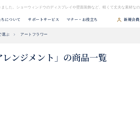
きました。ショーウィンドウのディスプレイや壁面装飾など、軽くて丈夫な素材なの
たちについて
サポートサービス
マナー・お役立ち
新規会員
で選ぶ
アートフラワー
#胡蝶蘭
#スタンド花
#祝アレンジ
#観葉植物
#供アレンジ
アレンジメント」の商品一覧