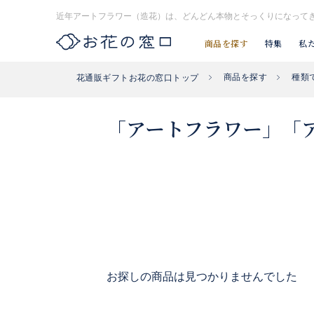
近年アートフラワー（造花）は、どんどん本物とそっくりになって
商品を探す
特集
私
商品を探す
種類
花通販ギフトお花の窓口トップ
お探し#タグはコチラ▶︎
#入社式
#開店祝い花
#開業祝い花
「アートフラワー」「
お探しの商品は見つかりませんでした