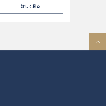
詳しく見る
P
A
G
E
T
O
P