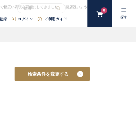
で幅広い表現を可能にしてきました。「開店祝い」や「開院祝い」などにおすすめ
0
カ
探す
登録
ログイン
ご利用ガイド
ー
ト
#花束
#プリザーブドフラワー
#SDGｓ
#アートフラワー
#
検索条件を変更する