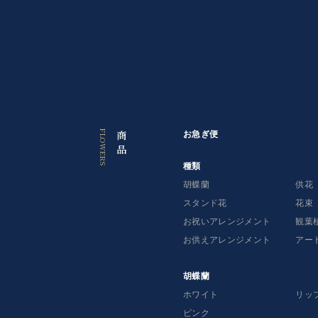
っ
て
探
す
お急ぎ便（お祝い・お供え）はコチラ
商
お急ぎ便
品
種
種類
類
胡蝶蘭
供花
スタンド花
花束
胡
お祝いアレンジメント
観葉
蝶
蘭
お供えアレンジメント
アー
供
胡蝶蘭
花
ホワイト
リッ
ピンク