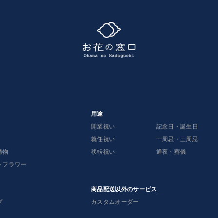
用途
開業祝い
記念日・誕生日
就任祝い
一周忌・三周忌
植物
移転祝い
通夜・葬儀
トフラワー
商品配送以外のサービス
プ
カスタムオーダー