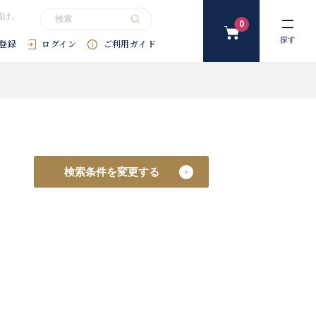
届け。
0
カ
探す
登録
ログイン
ご利用ガイド
ー
ト
#花束
#プリザーブドフラワー
#SDGｓ
#アートフラワー
#
検索条件を変更する