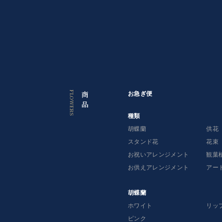
っ
て
探
す
お急ぎ便（お祝い・お供え）はコチラ
商
お急ぎ便
品
種
種類
類
胡蝶蘭
供花
スタンド花
花束
胡
お祝いアレンジメント
観葉
蝶
蘭
お供えアレンジメント
アー
供
胡蝶蘭
花
ホワイト
リッ
ピンク