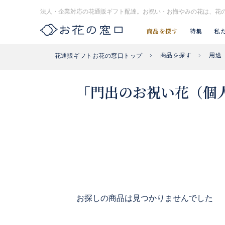
法人・企業対応の花通販ギフト配達。お祝い・お悔やみの花は、花
商品を探す
特集
私
商品を探す
用途
花通販ギフトお花の窓口トップ
お探し#タグはコチラ▶︎
#入社式
#開店祝い花
#開業祝い花
「門出のお祝い花（個
お探しの商品は見つかりませんでした