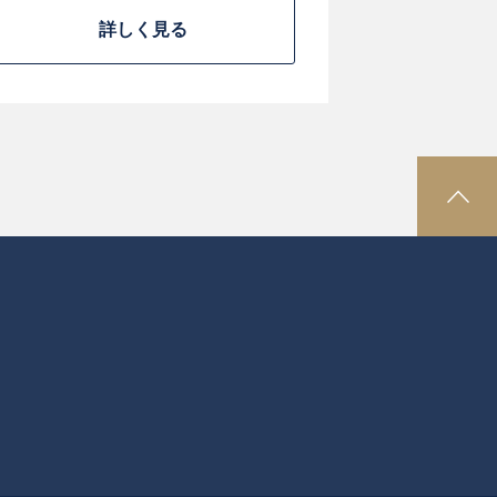
詳しく見る
P
A
G
E
T
O
P