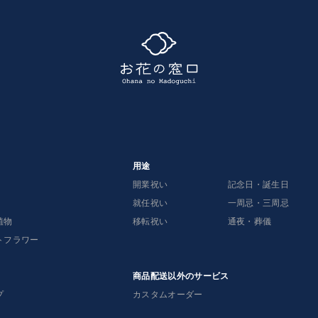
用途
開業祝い
記念日・誕生日
就任祝い
一周忌・三周忌
植物
移転祝い
通夜・葬儀
トフラワー
商品配送以外のサービス
プ
カスタムオーダー