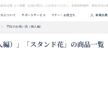
の総合企業 ユー花園「お花の窓口」にお任せください。全国送料無料、最短当日お
たちについて
サポートサービス
マナー・お役立ち
新規会員
門出のお祝い花（個人編）
#胡蝶蘭
#スタンド花
#祝アレンジ
#観葉植物
#供アレンジ
人編）」「スタンド花」の商品一覧