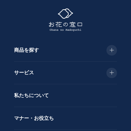
探
す
商品を探す
種
類
お急ぎ便
胡
サービス
蝶
種類で選ぶ
蘭
当日配送
私たちについて
供
用途で選ぶ
花
立札サービス
ス
価格で選ぶ
マナー・お役立ち
タ
ラッピングサービス
ン