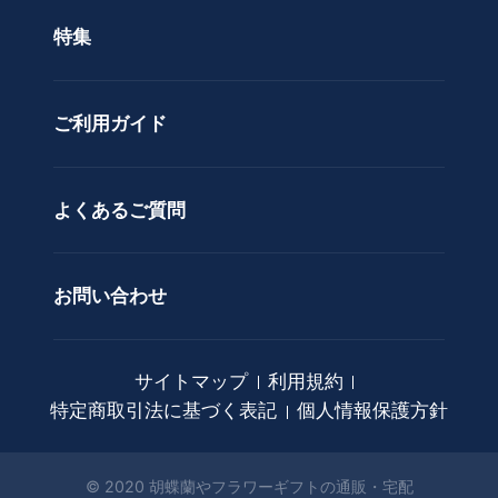
色で選ぶ
ド
特集
ア
カスタムオーダー
レ
ン
ご利用ガイド
ジ
メ
ン
ト
よくあるご質問
花
束
お問い合わせ
観
葉
植
サイトマップ
利用規約
物
特定商取引法に基づく表記
個人情報保護方針
ア
ー
ト
© 2020 胡蝶蘭やフラワーギフトの通販・宅配
フ