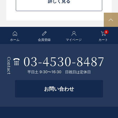
詳しく見る
P
A
0
G
E
ホーム
会員登録
マイページ
カート
T
O
03-4530-8487
条
P
Contact
件
平日土 9:30〜16:30 日祝日は定休日
を
絞
お問い合わせ
っ
て