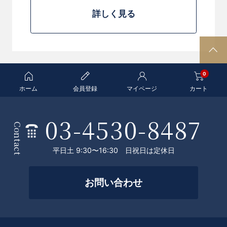
詳しく見る
P
A
0
G
E
ホーム
会員登録
マイページ
カート
T
O
03-4530-8487
条
P
Contact
件
平日土 9:30〜16:30 日祝日は定休日
を
絞
お問い合わせ
っ