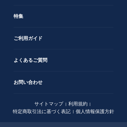
ン
色で選ぶ
ド
特集
ア
カスタムオーダー
レ
ン
ご利用ガイド
ジ
メ
ン
ト
よくあるご質問
花
束
お問い合わせ
観
葉
植
サイトマップ
利用規約
物
特定商取引法に基づく表記
個人情報保護方針
ア
ー