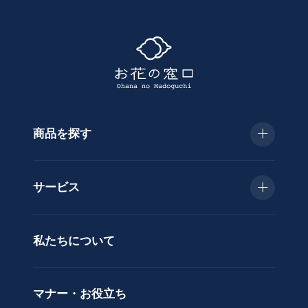
て
探
す
商品を探す
種
類
お急ぎ便
胡
サービス
蝶
種類で選ぶ
蘭
当日配送
私たちについて
供
用途で選ぶ
花
立札サービス
ス
価格で選ぶ
マナー・お役立ち
タ
ラッピングサービス