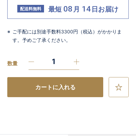
08
14
最短
月
日
お届け
配送料無料
ご手配には別途手数料3300円（税込）がかかりま
す。予めご了承ください。
数量
カートに入れる
お
気
に
入
り
に
追
加