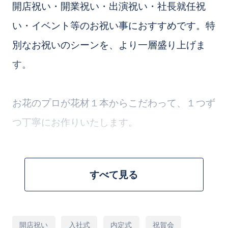
開店祝い・開業祝い・出演祝い・社長就任祝
い・イベント等のお祝い事におすすめです。特
別なお祝いのシーンを、より一層盛り上げま
す。
お花のプロが花材１本からこだわって、１つず
つ丁寧にお作りいたします。
※ご希望がございましたら「ご要望など」欄に
すべて見る
ご入力をお願いいたします。
[商品コード]D22BY
用
開店祝い
入社式
内定式
祝賀会