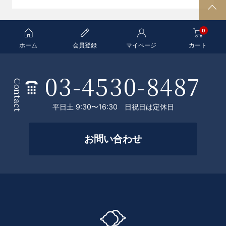
P
A
0
G
E
ホーム
会員登録
マイページ
カート
T
O
03-4530-8487
条
P
Contact
件
平日土 9:30〜16:30 日祝日は定休日
を
絞
お問い合わせ
っ
て
探
す