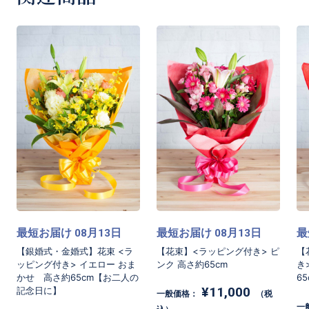
最短お届け
月
日
最短お届け
月
日
最
08
13
08
13
【銀婚式・金婚式】花束 <ラ
【花束】<ラッピング付き> ピ
【
ッピング付き> イエロー おま
ンク 高さ約65cm
き
かせ 高さ約65cm【お二人の
65
¥11,000
記念日に】
一般価格：
（税
一