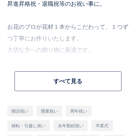
昇進昇格祝・退職祝等のお祝い事に。
お花のプロが花材１本からこだわって、１つず
つ丁寧にお作りいたします。
大切な方への贈り物に最適です。
※季節により旬の花材を使用いたします。
すべて見る
※写真はイメージとなります。
用
開店祝い
開業祝い
周年祝い
途
※ご希望がございましたら「ご要望など」欄に
移転・引越し祝い
永年勤続祝い
卒業式
ご入力をお願いいたします。