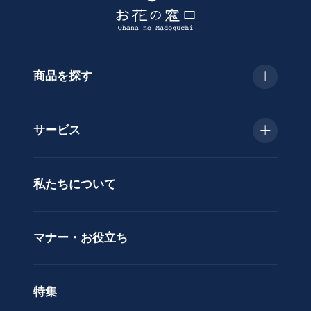
商品を探す
種
類
お急ぎ便
胡
サービス
蝶
種類で選ぶ
蘭
当日配送
私たちについて
供
用途で選ぶ
花
立札サービス
ス
価格で選ぶ
マナー・お役立ち
タ
ラッピングサービス
ン
色で選ぶ
ド
特集
ア