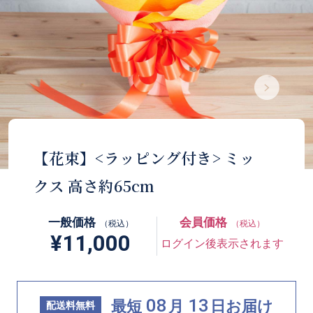
【花束】<ラッピング付き> ミッ
クス 高さ約65cm
一般価格
会員価格
（税込）
（税込）
¥11,000
ログイン後表示されます
08
13
最短
月
日
お届け
配送料無料