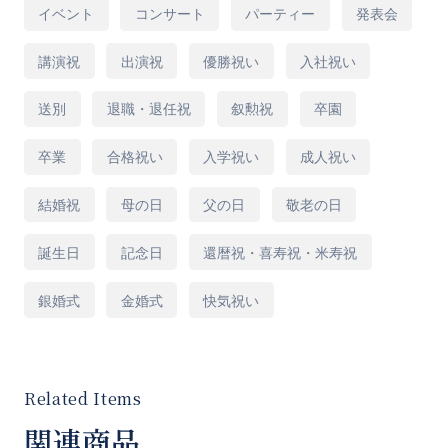
イベント
コンサート
パーティー
発表会
※花束のラッピングとカードの形状は配送先の
講演祝
出演祝
優勝祝い
入社祝い
生花店にお任せいただいております。ご了承く
送別
退職・退任祝
叙勲祝
卒園
ださい。
卒業
合格祝い
入学祝い
成人祝い
結婚祝
母の日
父の日
敬老の日
[商品コード]B10M
誕生日
記念日
還暦祝・喜寿祝・米寿祝
銀婚式
金婚式
快気祝い
関連商品