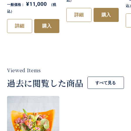
込）
¥11,000
一般価格：
（税
込
込）
詳細
購入
詳細
購入
過去に閲覧した商品
すべて見る