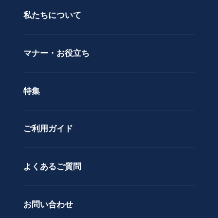
当日配送
私たちについて
供
用途で選ぶ
花
立札サービス
ス
価格で選ぶ
マナー・お役立ち
タ
ラッピングサービス
ン
色で選ぶ
ド
特集
ア
カスタムオーダー
レ
ン
ご利用ガイド
ジ
メ
ン
ト
よくあるご質問
花
束
お問い合わせ
観