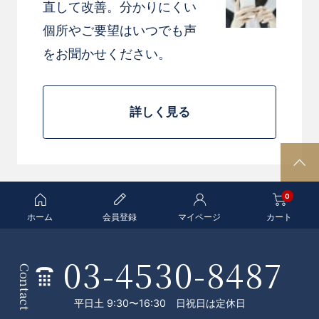
直して改善。分かりにくい
個所やご要望はいつでも声
をお聞かせください。
詳しく見る
P
A
0
G
E
ホーム
会員登録
マイページ
カート
T
O
03-4530-8487
条
P
Contact
件
平日土 9:30〜16:30 日祝日は定休日