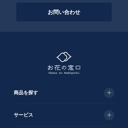
を
絞
お問い合わせ
っ
て
探
す
商品を探す
種
類
お急ぎ便
胡
サービス
蝶
種類で選ぶ
蘭