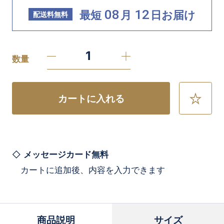
08
12
最短
月
日
お届け
配送料無料
数量
カートに入れる
お
気
に
入
り
に
メッセージカード無料
追
カートに追加後、内容を入力できます
加
商品説明
サイズ