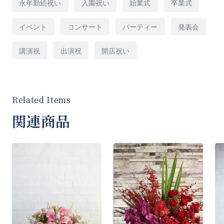
永年勤続祝い
入園祝い
始業式
卒業式
イベント
コンサート
パーティー
発表会
※ご希望がございましたら「ご要望など」欄に
ご入力をお願いいたします。
講演祝
出演祝
開店祝い
[商品コード]LL20R
関連商品