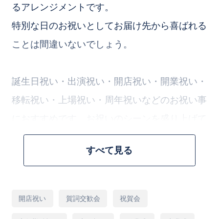
るアレンジメントです。
特別な日のお祝いとしてお届け先から喜ばれる
ことは間違いないでしょう。
誕生日祝い・出演祝い・開店祝い・開業祝い・
移転祝い・上場祝い・周年祝いなどのお祝い事
におすすめです。お祝いのシーンを盛り上げて
くれるお祝い花となっております。
すべて見る
お花のプロが花材１本からこだわって、１つず
つ丁寧にお作りいたします。
用
開店祝い
賀詞交歓会
祝賀会
途
大切な方への贈り物に最適です。