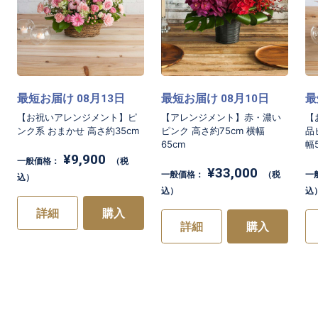
最短お届け
月
日
最短お届け
月
日
最
08
13
08
10
【お祝いアレンジメント】ピ
【アレンジメント】赤・濃い
【
ンク系 おまかせ 高さ約35cm
ピンク 高さ約75cm 横幅
品
65cm
幅
¥9,900
一般価格：
（税
¥33,000
一般価格：
（税
一
込）
込）
込
詳細
購入
詳細
購入