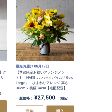
最短お届け
月
日
08
17
】グ
【季節限定お祝いアレンジメン
Lサ
ト】 HAKBIJL ハックバイル「Gold
Large」 ひまわりアレンジ 高さ
36cm × 横幅34cm【宅配配送】
）
¥27,500
一般価格：
（税込）
詳細
購入