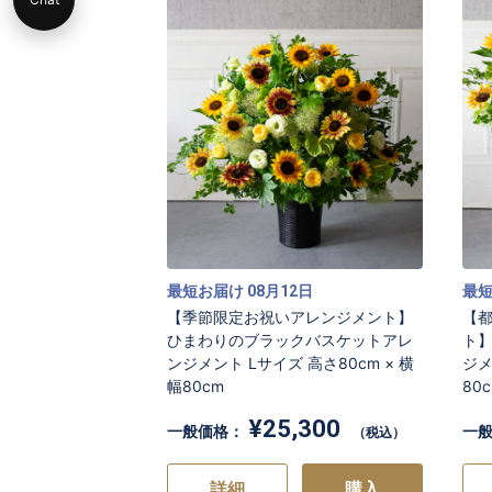
最短お届け
月
日
最
08
12
【季節限定お祝いアレンジメント】
【都
ひまわりのブラックバスケットアレ
ト
ンジメント Lサイズ 高さ80cm × 横
ジメ
幅80cm
80
¥25,300
一般価格：
一
（税込）
詳細
購入