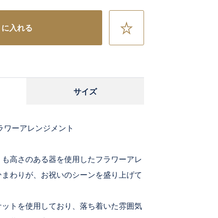
お
トに入れる
気
に
入
り
に
サイズ
追
加
ラワーアレンジメント
りも高さのある器を使用したフラワーアレ
ひまわりが、お祝いのシーンを盛り上げて
ケットを使用しており、落ち着いた雰囲気