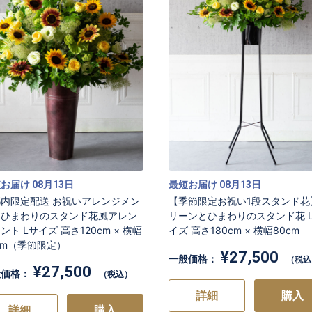
お買い物を続ける
カートへ進む
短お届け
月
日
最短お届け
月
日
08
13
08
13
内限定配送 お祝いアレンジメン
【季節限定お祝い1段スタンド花
】ひまわりのスタンド花風アレン
リーンとひまわりのスタンド花 
ント Lサイズ 高さ120cm × 横幅
イズ 高さ180cm × 横幅80cm
cm（季節限定）
¥27,500
一般価格：
（税込
¥27,500
般価格：
（税込）
詳細
購入
詳細
購入