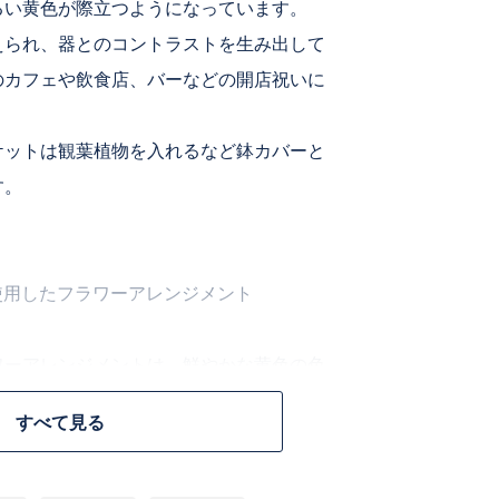
るい黄色が際立つようになっています。
えられ、器とのコントラストを生み出して
のカフェや飲食店、バーなどの開店祝いに
ケットは観葉植物を入れるなど鉢カバーと
す。
使用したフラワーアレンジメント
ワーアレンジメントは、鮮やかな黄色の色
言葉のポジティブな意味合いから様々な場
すべて見る
ひまわりは太陽の象徴とされ、明るさやポ
表現する花として、大変人気があります。