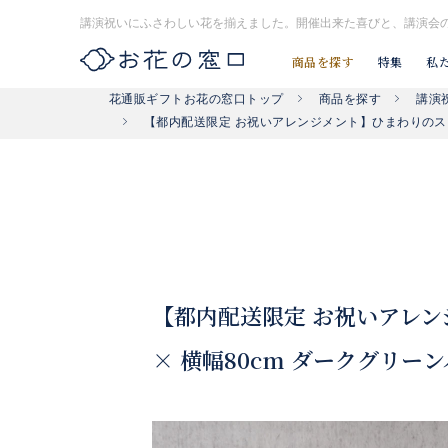
講演祝いにふさわしい花を揃えました。開催出来た喜びと、講演会
商品を探す
特集
私
商品を探す
講演
花通販ギフトお花の窓口トップ
お探し#タグはコチラ▶︎
#入社式
#開店祝い花
#開業祝い花
【都内配送限定 お祝いアレンジメント】ひまわりのスタン
【都内配送限定 お祝いアレン
× 横幅80cm ダークグリー