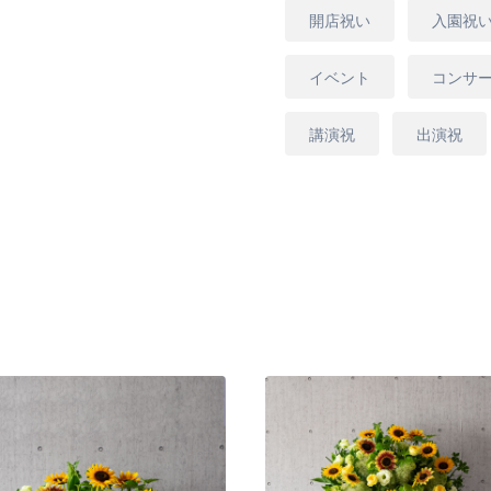
ひまわりのフラワーアレ
用
開店祝い
入園祝
途
いのシーンや、イベント
います。
イベント
コンサ
講演祝
出演祝
"画像はイメージになりま
時期により入荷する品種
ンに合わせて厳選させて
ため時期により似たもの
使用しているカゴにつき
がございます。ご了承くだ
[商品コード]Himawari23