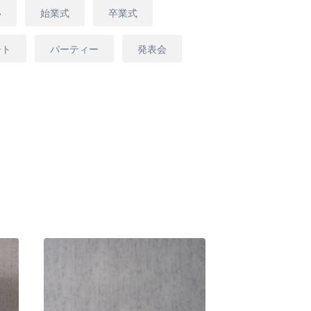
ンジメントは開店祝いや開業祝いなどお祝
い
始業式
卒業式
に際するお祝いや楽屋花としても好まれて
ート
パーティー
発表会
す。
、が異なりますのでフローリストがデザイ
いただきます。資材につきまして輸入品の
へ変わる場合がございます。
ましても形、色、大きさが多少異なる場合
さいませ。"
G