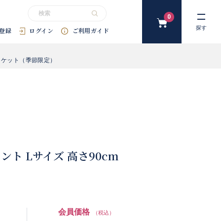
0
カ
探す
登録
ログイン
ご利用ガイド
ー
ト
#花束
#プリザーブドフラワー
#SDGｓ
#アートフラワー
#
バスケット（季節限定）
 Lサイズ 高さ90cm
会員価格
（税込）