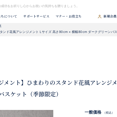
の成功をお祈りし心からお祝いの気持ちを贈りましょう。
たちについて
サポートサービス
マナー・お役立ち
新規会員
祝
#胡蝶蘭
#スタンド花
#祝アレンジ
#観葉植物
#供アレンジ
ド花風アレンジメント Lサイズ 高さ90cm × 横幅80cm ダークグリーン
ジメント】ひまわりのスタンド花風アレンジメント
ンバスケット（季節限定）
一般価格
（税込）