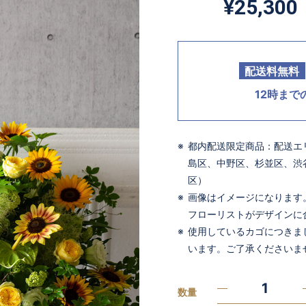
¥25,300
配送料無料
12時ま
都内配送限定商品：配送エ
島区、中野区、杉並区、渋
区）
画像はイメージになります
フローリストがデザインに
使用しているカゴにつきま
います。ご了承くださいま
数量