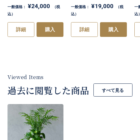
¥24,000
¥19,000
一般価格：
（税
一般価格：
（税
一
り産地おすすめの品種を発送させていただきま
込）
込）
込
す。
詳細
購入
詳細
購入
【おすすめ観葉植物例】
春……サンスベリア
夏……フィンデンドロン
お買い物を続ける
カートへ進む
秋……ガジュマル
過去に閲覧した商品
すべて見る
冬……パキラ
など
※画像はサンプルになります。時期により替わ