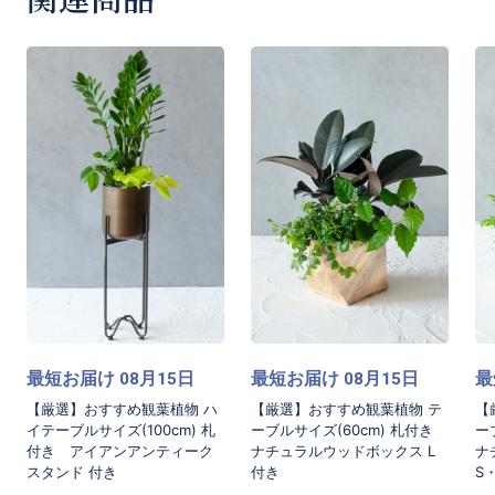
らかい雰囲気に合わせたい方へおすすめです。
■土を使わず清潔な観葉植物
土を使わずにゼオライトという浄化作用がある
石を使用していて清潔な状態で鑑賞して頂くこ
とができます。
水位計がついているので難しいお水やりも簡単
にお手入れができます。
最短お届け
月
日
最短お届け
月
日
最
08
15
08
15
■季節に合わせたおすすめの観葉植物
【厳選】おすすめ観葉植物 ハ
【厳選】おすすめ観葉植物 テ
【
イテーブルサイズ(100cm) 札
ーブルサイズ(60cm) 札付き
ー
こちらの商品に使われる観葉植物は、産地より
付き アイアンアンティーク
ナチュラルウッドボックス L
ナ
スタンド 付き
付き
S
直送の為新鮮なものを発送致します。時期によ