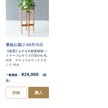
りますのでご了承くださいませ。
■発送について
・こちらの商品は愛知県よりヤマト運輸での配
送になります。
最短お届け 08月15日
・離島など発送に3日かかる地域へはお届け致
【厳選】おすすめ観葉植物 ハ
しかねます。
イテーブルサイズ(100cm) 札
付き ナチュラルウッドスタ
・冬季期間に北海道、東北地域へ発送の場合は
ンド 付き
気温によりお届けができない場合がございま
¥24,000
一般価格：
（税
込）
す。
ご不明点はお問い合わせ下さい。
詳細
購入