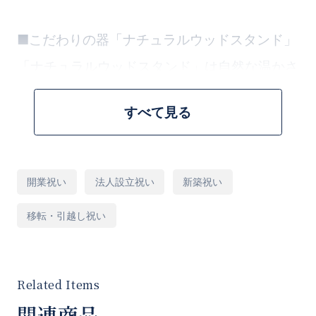
■こだわりの器「ナチュラルウッドスタンド」
「ナチュラルウッドスタンド」は自然な温かさ
と清潔感を持ち、空間に自然派のアクセントを
すべて見る
加えてくれる器です。ナチュラルなホワイトウ
ッドの色合いは、明るさと自然の魅力をもたら
し、どんなインテリアスタイルにも調和しま
用
開業祝い
法人設立祝い
新築祝い
途
す。コンパクトな形状で少しのスペースにも置
移転・引越し祝い
いていただくことが出来ますし、移動も楽で
す。スタンドから外してカウンターやテーブル
に置いていただくこともできます。置くスペー
スがあるのか心配な方や、ウッドスタンドで柔
関連商品