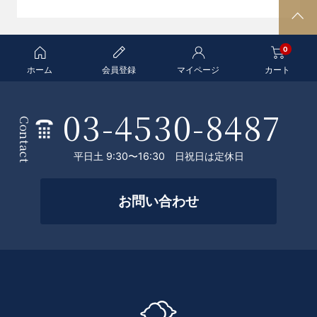
P
A
0
G
E
ホーム
会員登録
マイページ
カート
T
O
03-4530-8487
条
P
Contact
件
平日土 9:30〜16:30 日祝日は定休日
を
絞
お問い合わせ
っ
て
探