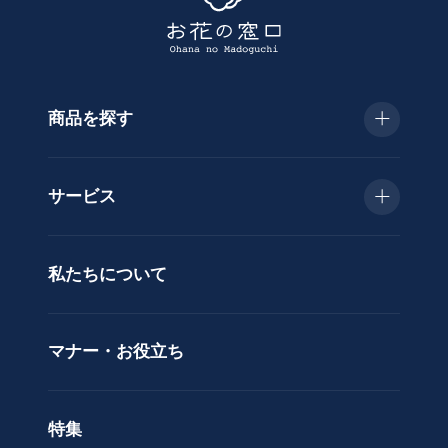
す
商品を探す
種
類
お急ぎ便
胡
サービス
蝶
種類で選ぶ
蘭
当日配送
私たちについて
供
用途で選ぶ
花
立札サービス
ス
価格で選ぶ
マナー・お役立ち
タ
ラッピングサービス
ン
色で選ぶ
ド
特集
ア