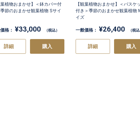
観葉植物おまかせ】＜鉢カバー付
【観葉植物おまかせ】＜バスケ
お買い物を続ける
カートへ進む
季節のおまかせ観葉植物 Sサイ
付き＞季節のおまかせ観葉植物 
イズ
¥33,000
¥26,400
般価格：
一般価格：
（税込）
（税込
詳細
購入
詳細
購入