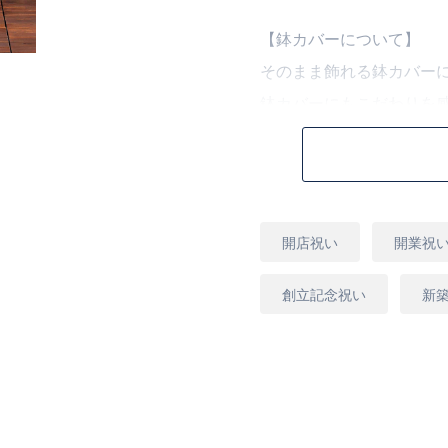
【鉢カバーについて】
そのまま飾れる鉢カバー
鉢カバーにもこだわりを
鉢カバーの色、種類等は
ご用途と植物に合ったも
【お届け日時について】
用
開店祝い
開業祝
途
お届け先の近くの花屋か
配便でのお届けとなりま
創立記念祝い
新
仕入状況、お届け地域に
合がございます。
予めご了承ください。