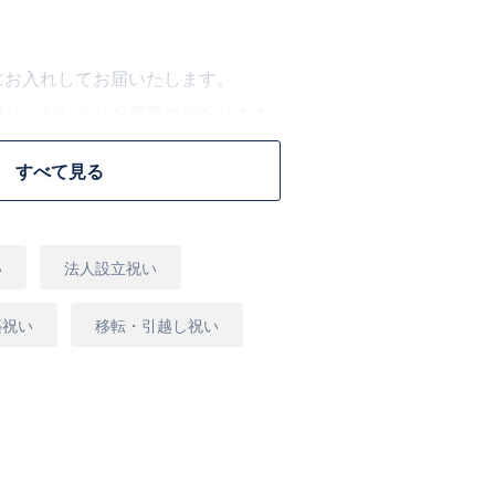
にお入れしてお届いたします。
感じ、おしゃれな雰囲気になります。
お届する花屋にお任せ下さい。
すべて見る
のをお選びさせていただきます。
い
法人設立祝い
らの配達、または観葉植物の専門店より宅
す。
築祝い
移転・引越し祝い
よっては、お届け日のご希望に添えない場