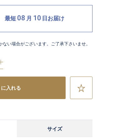
08
10
最短
月
日
お届け
かない場合がございます。ご了承下さいませ。
お
トに入れる
気
に
入
り
に
サイズ
追
加