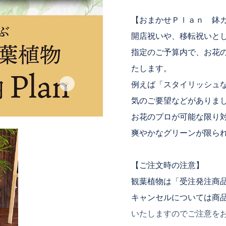
【おまかせＰｌａｎ 鉢
開店祝いや、移転祝いと
指定のご予算内で、お花
たします。
例えば「スタイリッシュ
気のご要望などがありま
お花のプロが可能な限り
爽やかなグリーンが限ら
【ご注文時の注意】
観葉植物は「受注発注商
キャンセルについては商
いたしますのでご注意を