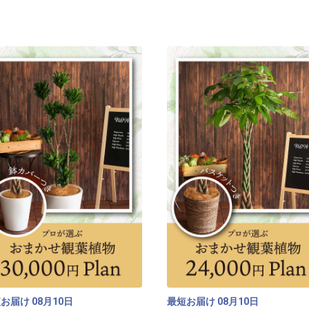
※写真はイメージです。
※ご希望がございました
します。
[商品コード]KS35OM-C
短お届け
月
日
最短お届け
月
日
08
10
08
10