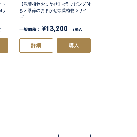
ット
【観葉植物おまかせ】<ラッピング付
Mサ
き> 季節のおまかせ観葉植物 Sサイ
ズ
¥13,200
一般価格：
）
（税込）
詳細
購入