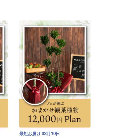
ら「ご要望など」欄にご入力をお願いいた
最短お届け
月
日
08
10