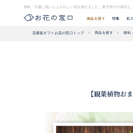
移転・引越し祝いにふさわしい花を揃えました。新天地での成功と
商品を探す
特集
私
商品を探す
移転
花通販ギフトお花の窓口トップ
お探し#タグはコチラ▶︎
#入社式
#開店祝い花
#開業祝い花
【観葉植物おま