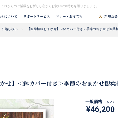
、これからのご活躍をお祈りし心からお祝いの気持ちを贈りましょう。
たちについて
サポートサービス
マナー・お役立ち
新規会員
・引越し祝い
【観葉植物おまかせ】＜鉢カバー付き＞季節のおまかせ観葉植
#胡蝶蘭
#スタンド花
#祝アレンジ
#観葉植物
#供アレンジ
かせ】＜鉢カバー付き＞季節のおまかせ観葉植
一般価格
（税込）
¥46,200