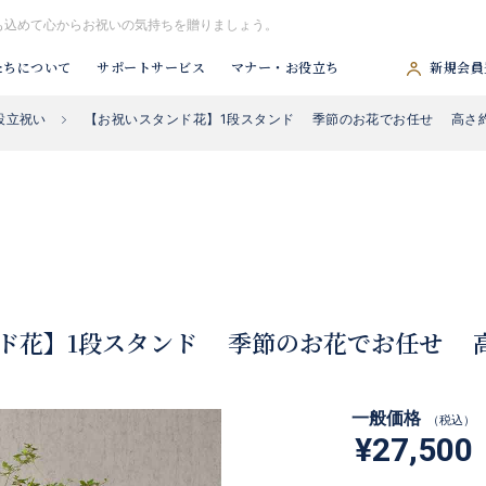
も込めて心からお祝いの気持ちを贈りましょう。
たちについて
サポートサービス
マナー・お役立ち
新規会員
設立祝い
【お祝いスタンド花】1段スタンド 季節のお花でお任せ 高さ約1
#胡蝶蘭
#スタンド花
#祝アレンジ
#観葉植物
#供アレンジ
ド花】1段スタンド 季節のお花でお任せ 高さ
一般価格
（税込）
¥27,500