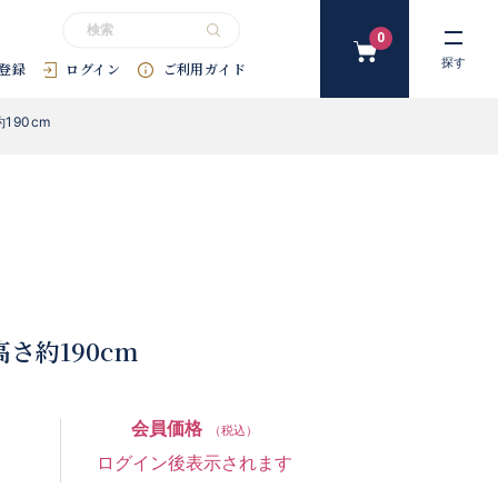
0
カ
探す
登録
ログイン
ご利用ガイド
ー
ト
90cm
#花束
#プリザーブドフラワー
#SDGｓ
#アートフラワー
#
約190cm
会員価格
（税込）
ログイン後表示されます