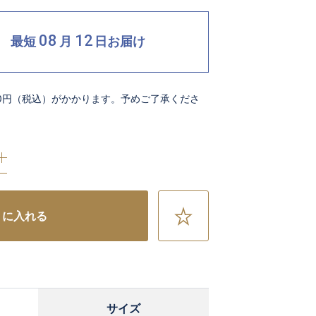
08
12
最短
月
日
お届け
00円（税込）がかかります。予めご了承くださ
お
トに入れる
気
に
入
り
に
サイズ
追