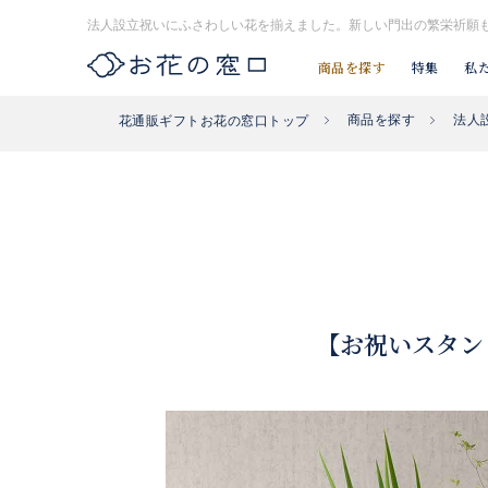
法人設立祝いにふさわしい花を揃えました。新しい門出の繁栄祈願
商品を探す
特集
私
商品を探す
法人
花通販ギフトお花の窓口トップ
お探し#タグはコチラ▶︎
#入社式
#開店祝い花
#開業祝い花
【お祝いスタン