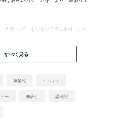
特別なお祝いのシーンを、より一層盛り上
らこだわって、１つずつ丁寧にお作りいた
すべて見る
ら「ご要望など」欄にご入力をお願いいた
卒業式
イベント
ティー
発表会
講演祝