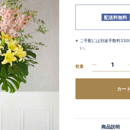
配送料無料
ご手配には別途手数料33
い。
数量
カー
商品説明