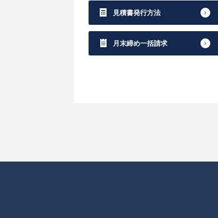
見積書発行方法
月末締め一括請求
条