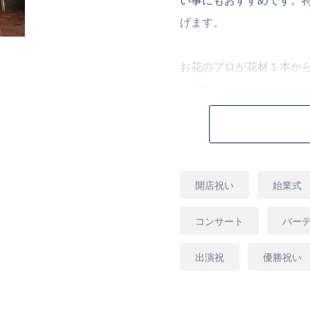
い事にもおすすめです。
げます。
お花のプロが花材１本か
します。
※ご希望がございました
します。
用
開店祝い
始業式
途
[商品コード]S20M
コンサート
パー
出演祝
優勝祝い