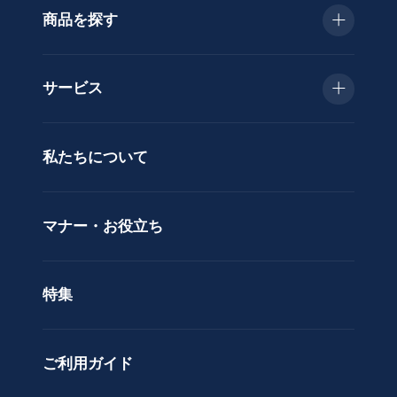
商品を探す
種
類
お急ぎ便
胡
サービス
蝶
種類で選ぶ
蘭
当日配送
私たちについて
供
用途で選ぶ
花
立札サービス
ス
価格で選ぶ
マナー・お役立ち
タ
ラッピングサービス
ン
色で選ぶ
ド
特集
ア
カスタムオーダー
レ
ン
ご利用ガイド
ジ
メ