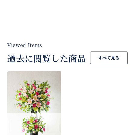
つ丁寧にお作りいたします。
※ご希望がございましたら「ご要望など」欄に
ご入力をお願いいたします。
過去に閲覧した商品
すべて見る
[商品コード]S30PG