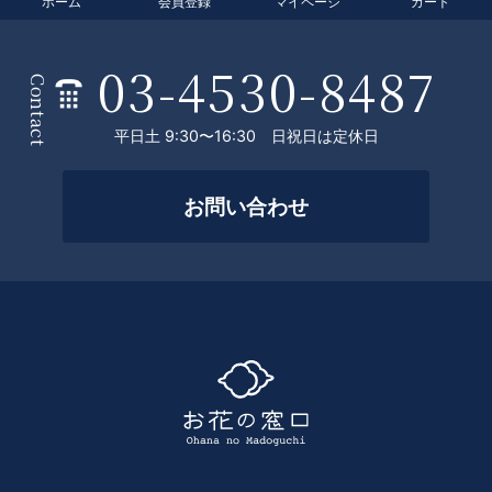
ホーム
会員登録
マイページ
カート
T
O
03-4530-8487
条
P
Contact
件
平日土 9:30〜16:30 日祝日は定休日
を
絞
お問い合わせ
っ
て
探
す