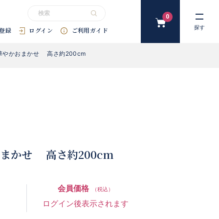
0
カ
探す
登録
ログイン
ご利用ガイド
ー
ト
やかおまかせ 高さ約200cm
#花束
#プリザーブドフラワー
#SDGｓ
#アートフラワー
#
まかせ 高さ約200cm
会員価格
（税込）
ログイン後表示されます