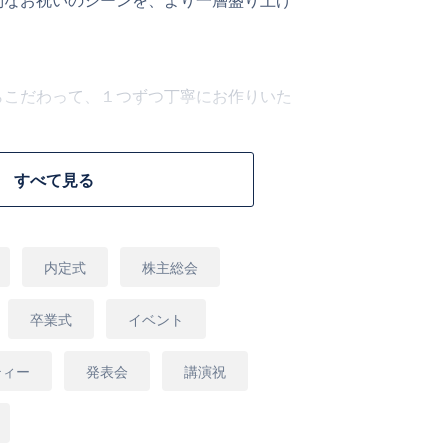
別なお祝いのシーンを、より一層盛り上げ
らこだわって、１つずつ丁寧にお作りいた
すべて見る
ら「ご要望など」欄にご入力をお願いいた
内定式
株主総会
卒業式
イベント
ティー
発表会
講演祝