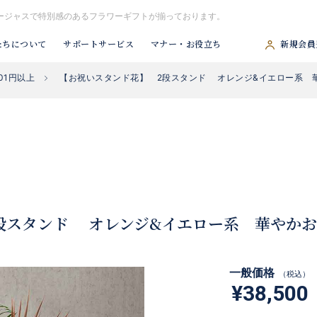
ゴージャスで特別感のあるフラワーギフトが揃っております。
たちについて
サポートサービス
マナー・お役立ち
新規会員
001円以上
【お祝いスタンド花】 2段スタンド オレンジ&イエロー系 華
#胡蝶蘭
#スタンド花
#祝アレンジ
#観葉植物
#供アレンジ
段スタンド オレンジ&イエロー系 華やかお
一般価格
（税込）
¥38,500