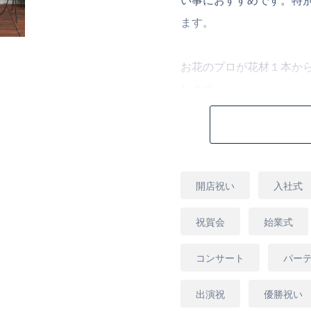
い事におすすめです。特
ます。
お花のプロが花材１本か
します。
※ご希望がございました
します。
用
開店祝い
入社式
途
[商品コード]S30ORY
祝賀会
始業式
コンサート
パー
出演祝
優勝祝い