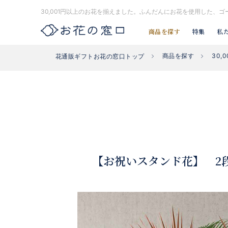
30,001円以上のお花を揃えました。ふんだんにお花を使用した、
商品を探す
特集
私
商品を探す
30,
花通販ギフトお花の窓口トップ
お探し#タグはコチラ▶︎
#入社式
#開店祝い花
#開業祝い花
【お祝いスタンド花】 2