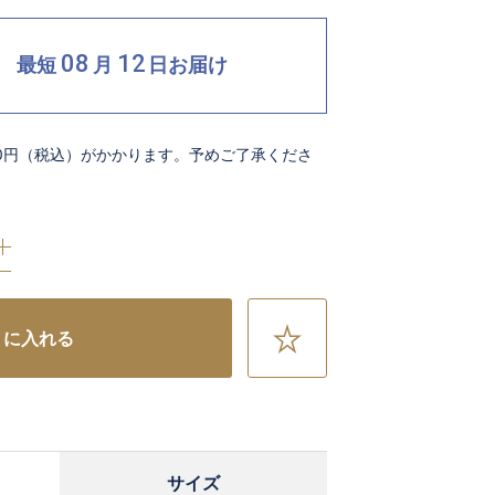
08
12
最短
月
日
お届け
00円（税込）がかかります。予めご了承くださ
お
トに入れる
気
に
入
り
に
サイズ
追