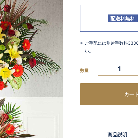
配送料無料
ご手配には別途手数料33
い。
数量
カー
商品説明