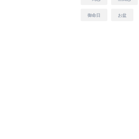
みいただける商品となり
御命日
お盆
※画像はイメージとなりま
※季節の花で作成いたし
変更になる場合があるこ
損なわずに、丁寧にお作
[商品コード]GKW10