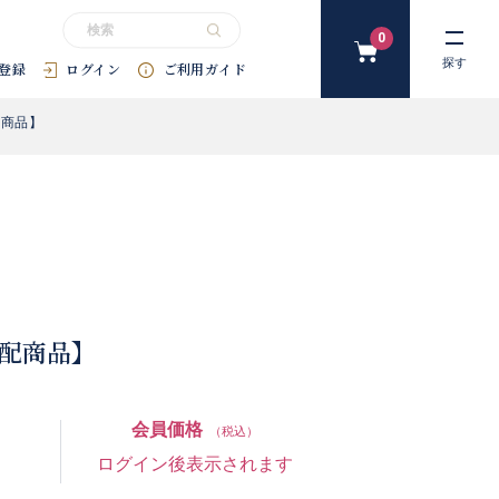
0
カ
探す
登録
ログイン
ご利用ガイド
ー
ト
配商品】
#花束
#プリザーブドフラワー
#SDGｓ
#アートフラワー
#
配商品】
会員価格
（税込）
ログイン後表示されます