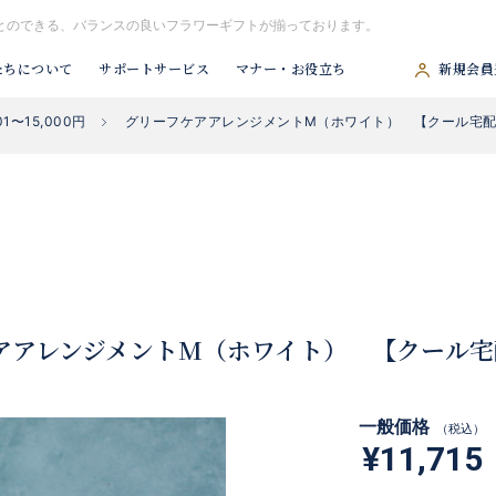
せることのできる、バランスの良いフラワーギフトが揃っております。
たちについて
サポートサービス
マナー・お役立ち
新規会員
01〜15,000円
グリーフケアアレンジメントM（ホワイト） 【クール宅
#胡蝶蘭
#スタンド花
#祝アレンジ
#観葉植物
#供アレンジ
アアレンジメントM（ホワイト） 【クール宅
一般価格
（税込）
¥11,715