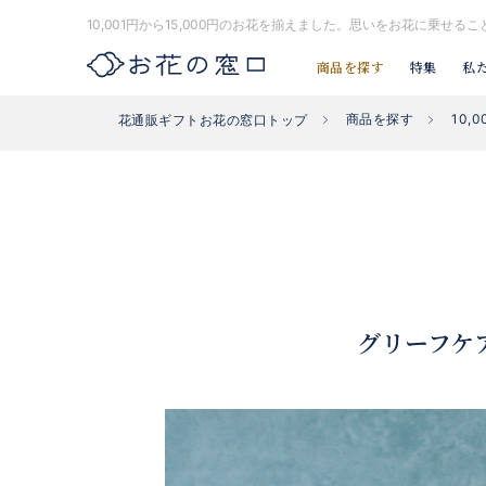
10,001円から15,000円のお花を揃えました。思いをお花に乗
商品を探す
特集
私
商品を探す
10,0
花通販ギフトお花の窓口トップ
お探し#タグはコチラ▶︎
#入社式
#開店祝い花
#開業祝い花
グリーフケ