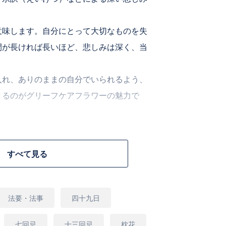
意味します。自分にとって大切なものを失
間が長ければ長いほど、悲しみは深く、当
入れ、ありのままの自分でいられるよう、
きるのがグリーフケアフラワーの魅力で
すべて見る
トの特徴
なアレンジメントです。
コントラストが特徴的で、こちらのアレン
法要・法事
四十九日
リやトルコキキョウ・カーネーションは他
ちしやすいお花となりますので長くお楽し
七回忌
十三回忌
枕花