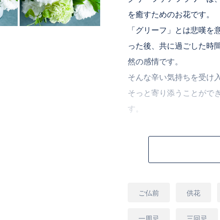
を癒すためのお花です。
「グリーフ」とは悲嘆を
った後、共に過ごした時
然の感情です。
そんな辛い気持ちを受け
そっと寄り添うことがで
す。
■フラワーアレンジメン
白バラがメインの華やか
白とグリーンの柔らかな
用
ご仏前
供花
途
ジメントに使用する、ユ
の切花に比べ比較的長持
一周忌
三回忌