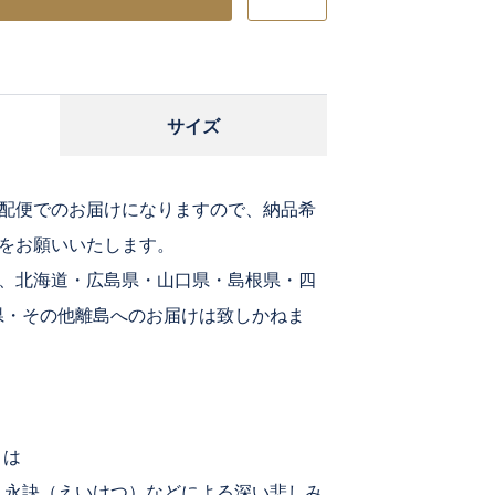
気
に
入
り
に
サイズ
追
加
宅配便でのお届けになりますので、納品希
文をお願いいたします。
域、北海道・広島県・山口県・島根県・四
県・その他離島へのお届けは致しかねま
とは
、永訣（えいけつ）などによる深い悲しみ