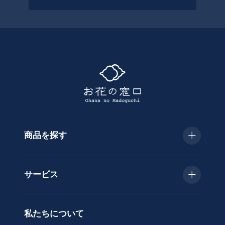
っ
て
探
す
商品を探す
種
類
お急ぎ便
胡
サービス
蝶
種類で選ぶ
蘭
当日配送
私たちについて
供
用途で選ぶ
花