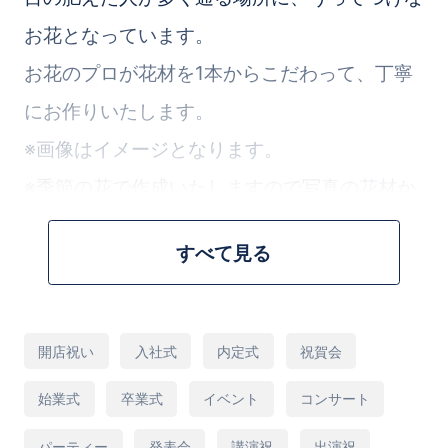
お花となっています。
お花のプロが花材を1本からこだわって、丁寧
にお作りいたします。
※画像はイメージとなります。
※季節の花で作成いたしますので写真の花材か
らは変更になる場合があることをご了承くださ
すべて見る
い
※配達エリアは13区（千代田区、中央区、文京
用
開店祝い
入社式
内定式
祝賀会
途
区、新宿区、豊島区、中野区、杉並区、渋谷
始業式
卒業式
イベント
コンサート
区、港区、品川区、大田区、目黒区、世田谷
パーティー
発表会
講演祝
出演祝