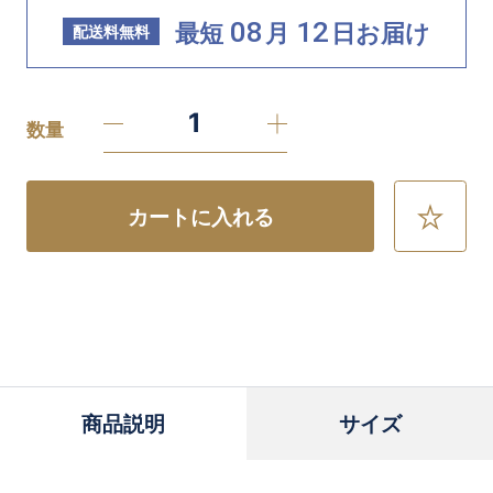
08
12
最短
月
日
お届け
配送料無料
数量
カートに入れる
お
気
に
入
り
に
追
加
商品説明
サイズ