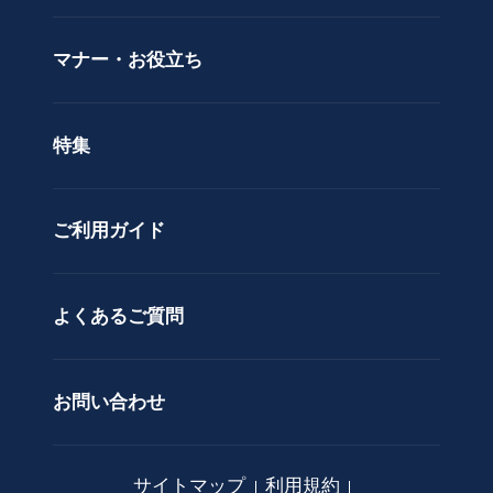
立札サービス
ス
価格で選ぶ
マナー・お役立ち
タ
ラッピングサービス
ン
色で選ぶ
ド
特集
ア
カスタムオーダー
レ
ン
ご利用ガイド
ジ
メ
ン
ト
よくあるご質問
花
束
お問い合わせ
観
葉
植
サイトマップ
利用規約
物