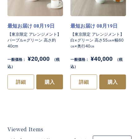
最短お届け
月
日
最短お届け
月
日
08
19
08
19
【東京限定 アレンジメント】
【東京限定 アレンジメント】
パープル×グリーン 高さ約
白×グリーン 高さ55㎝×幅60
40cm
㎝×奥行40㎝
¥20,000
¥40,000
一般価格：
（税
一般価格：
（税
込）
込）
詳細
購入
詳細
購入