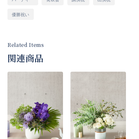
区）限定商品となります。
優勝祝い
■Size
高さ200㎝×幅120㎝
関連商品
[商品コード]AS60