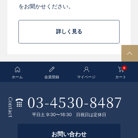
をお聞かせください。
詳しく見る
P
A
0
G
E
ホーム
会員登録
マイページ
カート
T
O
03-4530-8487
条
P
Contact
件
平日土 9:30〜16:30 日祝日は定休日
を
絞
お問い合わせ