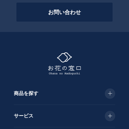
を
絞
お問い合わせ
っ
て
探
す
商品を探す
種
類
お急ぎ便
胡
サービス
蝶
種類で選ぶ
蘭