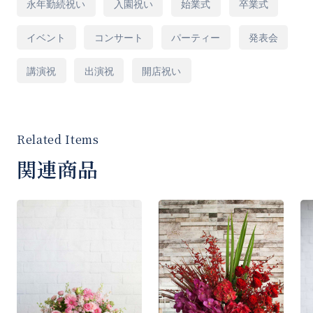
永年勤続祝い
入園祝い
始業式
卒業式
イベント
コンサート
パーティー
発表会
※ご希望がございましたら「ご要望など」欄に
ご入力をお願いいたします。
講演祝
出演祝
開店祝い
[商品コード]LL20R
関連商品