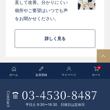
直して改善。分かりにくい
個所やご要望はいつでも声
をお聞かせください。
詳しく見る
P
A
0
G
E
ホーム
会員登録
マイページ
カート
T
O
03-4530-8487
条
P
Contact
件
平日土 9:30〜16:30 日祝日は定休日