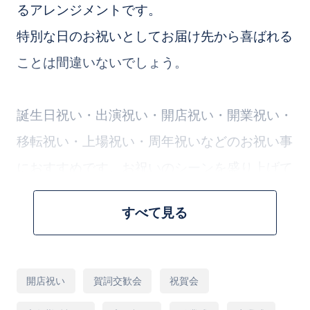
るアレンジメントです。
特別な日のお祝いとしてお届け先から喜ばれる
ことは間違いないでしょう。
誕生日祝い・出演祝い・開店祝い・開業祝い・
移転祝い・上場祝い・周年祝いなどのお祝い事
におすすめです。お祝いのシーンを盛り上げて
くれるお祝い花となっております。
すべて見る
お花のプロが花材１本からこだわって、１つず
つ丁寧にお作りいたします。
用
開店祝い
賀詞交歓会
祝賀会
途
大切な方への贈り物に最適です。