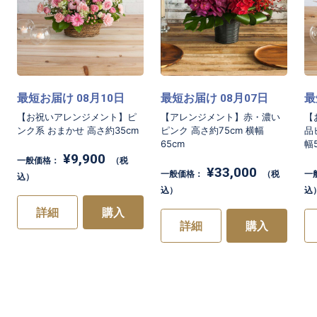
最短お届け
月
日
最短お届け
月
日
最
08
10
08
07
【お祝いアレンジメント】ピ
【アレンジメント】赤・濃い
【
ンク系 おまかせ 高さ約35cm
ピンク 高さ約75cm 横幅
品
65cm
幅
¥9,900
一般価格：
（税
¥33,000
一般価格：
（税
一
込）
込）
込
詳細
購入
詳細
購入