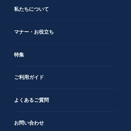
当日配送
私たちについて
供
用途で選ぶ
花
立札サービス
ス
価格で選ぶ
マナー・お役立ち
タ
ラッピングサービス
ン
色で選ぶ
ド
特集
ア
カスタムオーダー
レ
ン
ご利用ガイド
ジ
メ
ン
ト
よくあるご質問
花
束
お問い合わせ
観