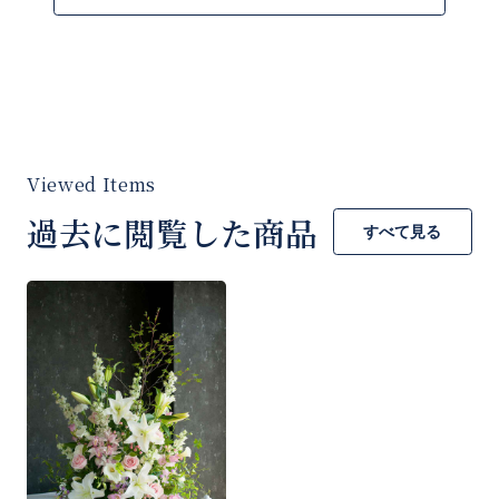
是非とも大切な方へお贈りください。
※季節の花材を使用して作成させていただきま
す。
◆通夜、告別式へご手配は「葬儀用 おまかせ
過去に閲覧した商品
すべて見る
供花」をご購入下さい。
◆札やカードのの種類やレイアウト、大きさは
商品とバランスが合うもので生花店にお任せ頂
きます。
器の形状等は手配先の生花店にお任せくださ
い。地域の風習に合わせたものをご用意させて