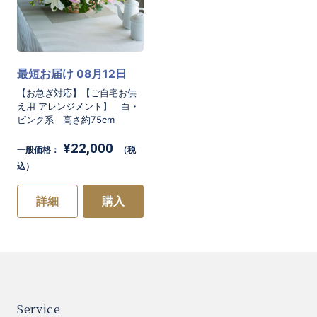
いただきます。
最短お届け 08月12日
※写真はイメージとなります。
【お急ぎ対応】【ご自宅お供
え用 アレンジメント】 白・
ピンク系 高さ約75cm
[商品コード]WP20
お買い物を続ける
カートへ進む
¥22,000
一般価格：
（税
込）
詳細
購入