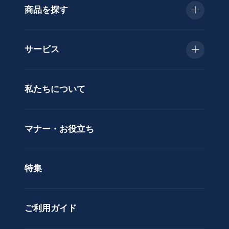
商品を探す
種
類
お急ぎ便
胡
サービス
蝶
種類で選ぶ
蘭
当日配送
私たちについて
供
用途で選ぶ
花
立札サービス
ス
価格で選ぶ
マナー・お役立ち
タ
ラッピングサービス
ン
色で選ぶ
ド
特集
ア
カスタムオーダー
レ
ン
ご利用ガイド
ジ
メ