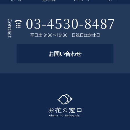
T
O
03-4530-8487
条
P
Contact
件
平日土 9:30〜16:30 日祝日は定休日
を
絞
お問い合わせ
っ
て
探
す