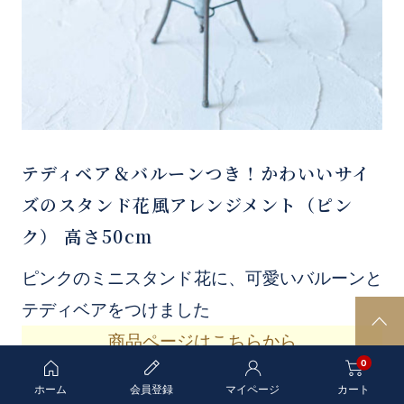
テディベア＆バルーンつき！かわいいサイ
ズのスタンド花風アレンジメント（ピン
ク） 高さ50cm
ピンクのミニスタンド花に、可愛いバルーンと
テディベアをつけました
P
商品ページはこちらから
A
0
G
E
ホーム
会員登録
マイページ
カート