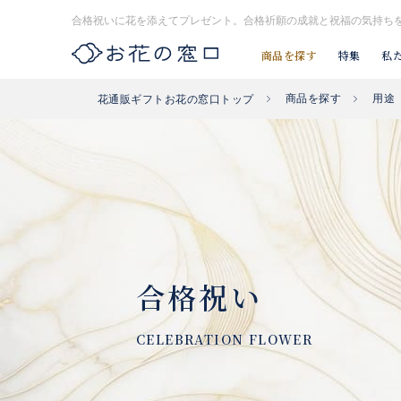
合格祝いに花を添えてプレゼント。合格祈願の成就と祝福の気持ち
商品を探す
特集
私
商品を探す
用途
花通販ギフトお花の窓口トップ
お探し#タグはコチラ▶︎
#入社式
#開店祝い花
#開業祝い花
合格祝い