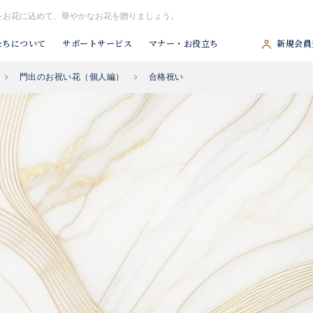
をお花に込めて、華やかなお花を贈りましょう。
たちについて
サポートサービス
マナー・お役立ち
新規会員
門出のお祝い花（個人編）
合格祝い
#胡蝶蘭
#スタンド花
#祝アレンジ
#観葉植物
#供アレンジ