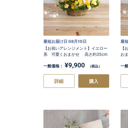
最短お届け日 08月10日
最短
【お祝いアレンジメント】イエロー
【
系 可愛くおまかせ 高さ約35cm
おま
¥9,900
一般価格：
一
（税込）
詳細
購入