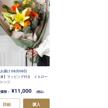
お買い物を続ける
お買い物を続ける
カートへ進む
カートへ進む
お届け 08月08日
花束】ラッピング付き イエロー
オレンジ
¥11,000
般価格：
（税込）
詳細
購入