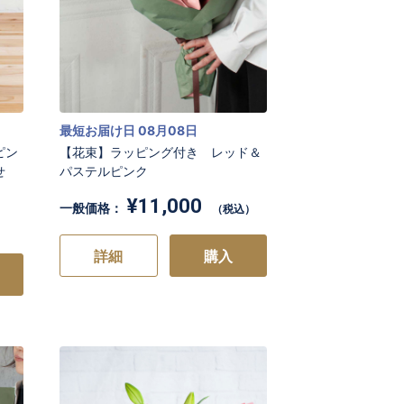
最短お届け日 08月08日
ピン
【花束】ラッピング付き レッド＆
かせ
パステルピンク
¥11,000
一般価格：
（税込）
詳細
購入