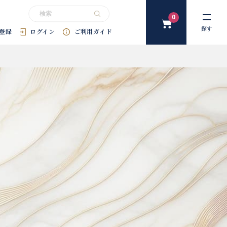
0
カ
探す
登録
ログイン
ご利用ガイド
ー
ト
#花束
#プリザーブドフラワー
#SDGｓ
#アートフラワー
#