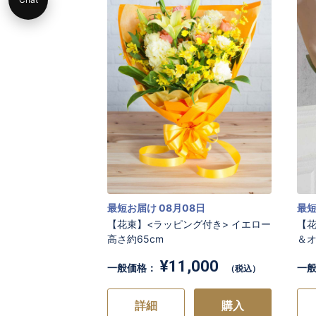
最短お届け 08月08日
最短
【花束】<ラッピング付き> イエロー
【
高さ約65cm
＆
¥11,000
一般価格：
一
（税込）
詳細
購入