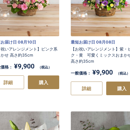
お届け日 08月10日
最短お届け日 08月08日
お祝いアレンジメント】ピンク系
【お祝いアレンジメント】紫・
かせ 高さ約35cm
ク・黄 可愛くミックスおま
高さ約35cm
¥9,900
般価格：
（税込）
¥9,900
一般価格：
（税込）
詳細
購入
詳細
購入